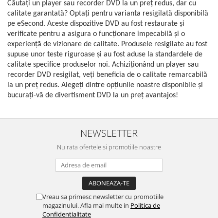
Căutați un player sau recorder DVD la un preț redus, dar cu
Fiare de calcat si masini de cusut
calitate garantată? Optați pentru varianta resigilată disponibilă
Ingrijire Locuinta
pe eSecond. Aceste dispozitive DVD au fost restaurate și
Purificatoare de aer
verificate pentru a asigura o funcționare impecabilă și o
Fashion
experiență de vizionare de calitate. Produsele resigilate au fost
supuse unor teste riguroase și au fost aduse la standardele de
Bijuterii
calitate specifice produselor noi. Achiziționând un player sau
Ceasuri barbatesti
recorder DVD resigilat, veți beneficia de o calitate remarcabilă
Ceasuri dama
la un preț redus. Alegeți dintre opțiunile noastre disponibile și
bucurați-vă de divertisment DVD la un preț avantajos!
Cutii, curele si accesorii ceasuri
Genti si accesorii barbati
Genti si accesorii femei
NEWSLETTER
Imbracaminte barbati
Nu rata ofertele si promotiile noastre
Imbracaminte femei
Imbracaminte si Incaltaminte copii
Incaltaminte barbati
Incaltaminte femei
Vreau sa primesc newsletter cu promotiile
Ochelari de soare
magazinului. Afla mai multe in
Politica de
Ochelari de vedere
Confidentialitate