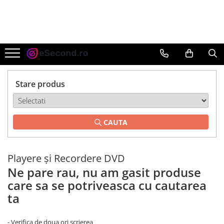
TOATE PRODUSELE
Auto Moto
Accesorii Auto
Anvelope & Jante
Stare produs
Covorase auto
Echipamente pentru Atelier
Electronice Auto
CAUTA
Intretinere & Cosmetica auto
Moto
Playere și Recordere DVD
Reparatii si echipamente auto
Ne pare rau, nu am gasit produse
Trotinete electrice
care sa se potriveasca cu cautarea
Casa, Gradina & Bricolaj
ta
Accesorii usi
Bucatarie & Servire
- Verifica de doua ori scrierea