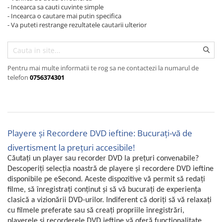
Curatenie si intretinere
- Incearca sa cauti cuvinte simple
- Incearca o cautare mai putin specifica
Decoratiuni
- Va puteti restrange rezultatele cautarii ulterior
Gradinarit
Hobby-uri creative
Iluminat & Electrice
Jaluzele
Pentru mai multe informatii te rog sa ne contactezi la numarul de
telefon
0756374301
Kit-uri automatizari porti si usi
garaj
Mobila dormitor
Mobila gradina & terasa
Mobila Living & Dining
Playere și Recordere DVD ieftine: Bucurați-vă de
Organizare si depozitare
divertisment la prețuri accesibile!
Rafturi
Căutați un player sau recorder DVD la prețuri convenabile?
Sanitare
Descoperiți selecția noastră de playere și recordere DVD ieftine
disponibile pe eSecond. Aceste dispozitive vă permit să redați
Scule electrice si unelte
filme, să înregistrați conținut și să vă bucurați de experiența
Silicon, spume si solutii tehnice
clasică a vizionării DVD-urilor. Indiferent că doriți să vă relaxați
Sisteme Incalzire
cu filmele preferate sau să creați propriile înregistrări,
Textile si covoare
playerele și recorderele DVD ieftine vă oferă funcționalitate