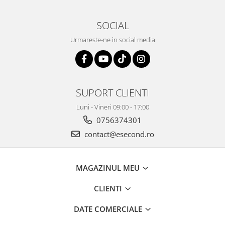
Gaming, Carti & Birotica
Birotica & Papetarie
SOCIAL
Console, Jocuri & Accesorii
Urmareste-ne in social media
Ingrijire personala & Cosmetice
Accesorii aparate de ras electrice
Accesorii aparate hair styling
Aparate & Accesorii ingrijire
SUPORT CLIENTI
personala
Luni - Vineri 09:00 - 17:00
Aparate cosmetice
0756374301
Articole Sanatate si Wellness
contact@esecond.ro
Consumabile sanitare
Cosmetice si produse ingrijire
personala
MAGAZINUL MEU
Igiena dentara
CLIENTI
Jucarii, Copii & Bebe
Camera copilului
DATE COMERCIALE
Hrana bebelusi