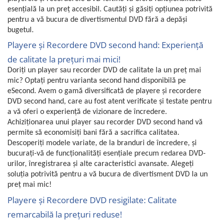
esențială la un preț accesibil. Cautăți și găsiți opțiunea potrivită
Uscatoare rufe
pentru a vă bucura de divertismentul DVD fără a depăși
Utilaje si materiale de constructii
bugetul.
Laptop, Tablete & Telefoane
Playere și Recordere DVD second hand: Experiență
Accesorii tablete
de calitate la prețuri mai mici!
Laptopuri si Accesorii
Doriți un player sau recorder DVD de calitate la un preț mai
Telefoane Mobile & accesorii
mic? Optați pentru varianta second hand disponibilă pe
Wearable & Gadgeturi
eSecond. Avem o gamă diversificată de playere și recordere
DVD second hand, care au fost atent verificate și testate pentru
Electrocasnice & Climatizare
a vă oferi o experiență de vizionare de încredere.
Accesorii si piese masini spalat
Achiziționarea unui player sau recorder DVD second hand vă
rufe si uscatoare
permite să economisiți bani fără a sacrifica calitatea.
Accesorii si piese masini spalat
Descoperiți modele variate, de la branduri de încredere, și
vase
bucurați-vă de funcționalități esențiale precum redarea DVD-
Aparate Frigorifice
urilor, înregistrarea și alte caracteristici avansate. Alegeți
soluția potrivită pentru a vă bucura de divertisment DVD la un
Aparate Racire Aer
preț mai mic!
Aragaze si cuptoare cu microunde
Playere și Recordere DVD resigilate: Calitate
Climatizare & sisteme de incalzire
remarcabilă la prețuri reduse!
Electrocasnice pentru Bucatarie