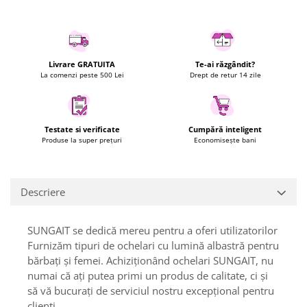
Uscatoare rufe
Utilaje si materiale de constructii
Laptop, Tablete & Telefoane
Livrare GRATUITA
Te-ai răzgândit?
Accesorii tablete
La comenzi peste 500 Lei
Drept de retur 14 zile
Laptopuri si Accesorii
Telefoane Mobile & accesorii
Wearable & Gadgeturi
Testate si verificate
Cumpără inteligent
Produse la super prețuri
Economisește bani
Electrocasnice & Climatizare
Accesorii si piese masini spalat
rufe si uscatoare
Descriere
Accesorii si piese masini spalat
vase
Aparate Frigorifice
SUNGAIT se dedică mereu pentru a oferi utilizatorilor
Aparate Racire Aer
Furnizăm tipuri de ochelari cu lumină albastră pentru
bărbați și femei. Achiziționând ochelari SUNGAIT, nu
Aragaze si cuptoare cu microunde
numai că ați putea primi un produs de calitate, ci și
Climatizare & sisteme de incalzire
să vă bucurați de serviciul nostru excepțional pentru
Electrocasnice pentru Bucatarie
clienți.