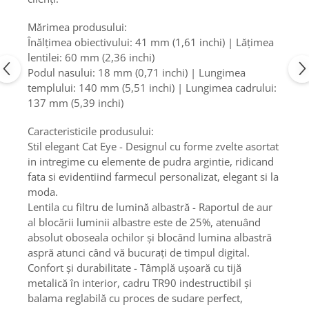
Fiare de calcat si masini de cusut
Mărimea produsului:
Ingrijire Locuinta
Înălțimea obiectivului: 41 mm (1,61 inchi) | Lățimea
Purificatoare de aer
lentilei: 60 mm (2,36 inchi)
Fashion
Podul nasului: 18 mm (0,71 inchi) | Lungimea
Bijuterii
templului: 140 mm (5,51 inchi) | Lungimea cadrului:
Ceasuri barbatesti
137 mm (5,39 inchi)
Ceasuri dama
Caracteristicile produsului:
Cutii, curele si accesorii ceasuri
Stil elegant Cat Eye - Designul cu forme zvelte asortat
Genti si accesorii barbati
in intregime cu elemente de pudra argintie, ridicand
Genti si accesorii femei
fata si evidentiind farmecul personalizat, elegant si la
moda.
Imbracaminte barbati
Lentila cu filtru de lumină albastră - Raportul de aur
Imbracaminte femei
al blocării luminii albastre este de 25%, atenuând
Imbracaminte si Incaltaminte copii
absolut oboseala ochilor și blocând lumina albastră
Incaltaminte barbati
aspră atunci când vă bucurați de timpul digital.
Incaltaminte femei
Confort și durabilitate - Tâmplă ușoară cu tijă
Ochelari de soare
metalică în interior, cadru TR90 indestructibil și
balama reglabilă cu proces de sudare perfect,
Ochelari de vedere