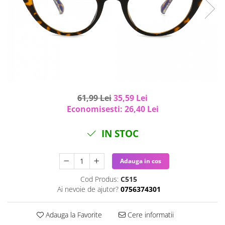
Curatenie si intretinere
Decoratiuni
Gradinarit
Hobby-uri creative
Iluminat & Electrice
Jaluzele
Kit-uri automatizari porti si usi
garaj
61,99 Lei
35,59 Lei
Mobila dormitor
Economisesti:
26,40
Lei
Mobila gradina & terasa
Mobila Living & Dining
IN STOC
Organizare si depozitare
Rafturi
Adauga in cos
Sanitare
Cod Produs:
C515
Scule electrice si unelte
Ai nevoie de ajutor?
0756374301
Silicon, spume si solutii tehnice
Sisteme Incalzire
Adauga la Favorite
Cere informatii
Textile si covoare