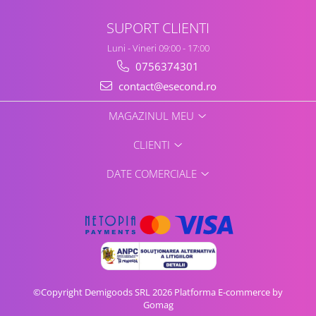
Retelistica & Supraveghere
Servere, Componente & UPS
SUPORT CLIENTI
Telecomenzi garaj
Luni - Vineri 09:00 - 17:00
Sport & Activitati in aer liber
0756374301
Accesorii antrenament
contact@esecond.ro
Accesorii Fitness
Accesorii sportive
MAGAZINUL MEU
Articole Voiaj
CLIENTI
Camping
Ciclism
DATE COMERCIALE
Sporturi acvatice
Sporturi de interior
TV, Audio & Foto
Aparate Foto & Accesorii
Audio HI-FI & Profesionale
Camere video si sport
©Copyright Demigoods SRL 2026
Platforma E-commerce by
Drone si Accesorii
Gomag