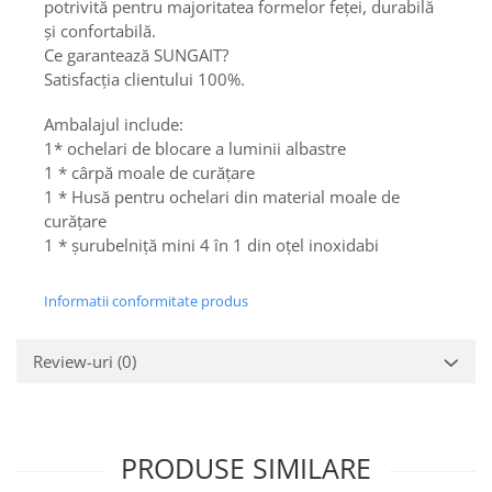
potrivită pentru majoritatea formelor feței, durabilă
Gaming, Carti & Birotica
și confortabilă.
Birotica & Papetarie
Ce garantează SUNGAIT?
Console, Jocuri & Accesorii
Satisfacția clientului 100%.
Ingrijire personala & Cosmetice
Ambalajul include:
Accesorii aparate de ras electrice
1* ochelari de blocare a luminii albastre
Accesorii aparate hair styling
1 * cârpă moale de curățare
Aparate & Accesorii ingrijire
1 * Husă pentru ochelari din material moale de
personala
curățare
1 * șurubelniță mini 4 în 1 din oțel inoxidabi
Aparate cosmetice
Articole Sanatate si Wellness
Informatii conformitate produs
Consumabile sanitare
Cosmetice si produse ingrijire
personala
Review-uri
(0)
Igiena dentara
Jucarii, Copii & Bebe
Camera copilului
PRODUSE SIMILARE
Hrana bebelusi