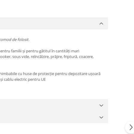
comod de folosit.
ntru familii și pentru gătitul în cantități mari
r, sous vide, reîncălzire, prăjire, friptură, coacere,
rschimbabile cu huse de protecție pentru depozitare ușoară
și cablu electric pentru UE