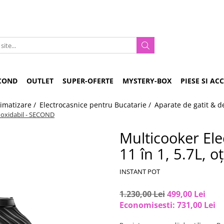
COND
OUTLET
SUPER-OFERTE
MYSTERY-BOX
PIESE SI AC
limatizare /
Electrocasnice pentru Bucatarie /
Aparate de gatit & d
 inoxidabil - SECOND
Multicooker Ele
11 în 1, 5.7L, 
INSTANT POT
1.230,00 Lei
499,00 Lei
Economisesti:
731,00
Lei