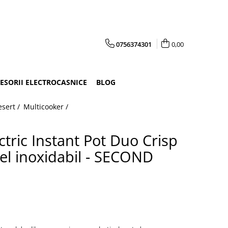
0756374301
0,00
CESORII ELECTROCASNICE
BLOG
esert /
Multicooker /
ctric Instant Pot Duo Crisp
oțel inoxidabil - SECOND