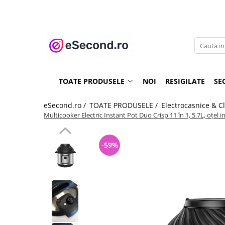
TOATE PRODUSELE
Auto Moto
Accesorii Auto
TOATE PRODUSELE
NOI
RESIGILATE
SE
Anvelope & Jante
Covorase auto
eSecond.ro /
TOATE PRODUSELE /
Electrocasnice & C
Echipamente pentru Atelier
Multicooker Electric Instant Pot Duo Crisp 11 în 1, 5.7L, oțel
Electronice Auto
Intretinere & Cosmetica auto
-59%
Moto
Reparatii si echipamente auto
Trotinete electrice
Casa, Gradina & Bricolaj
Accesorii usi
Bucatarie & Servire