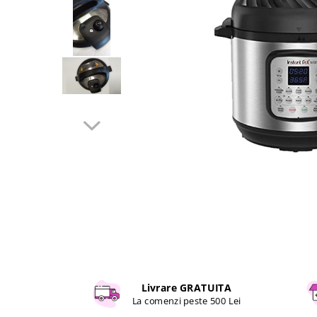
Curatenie si intretinere
Decoratiuni
Gradinarit
Hobby-uri creative
Iluminat & Electrice
Jaluzele
Kit-uri automatizari porti si usi
garaj
Mobila dormitor
Mobila gradina & terasa
Mobila Living & Dining
Organizare si depozitare
Rafturi
Sanitare
Scule electrice si unelte
Silicon, spume si solutii tehnice
Livrare GRATUITA
Sisteme Incalzire
La comenzi peste 500 Lei
Textile si covoare