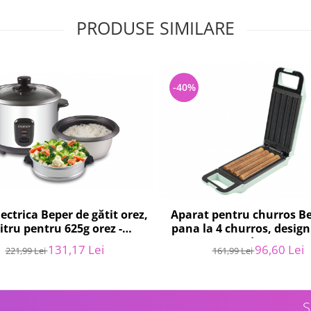
PRODUSE SIMILARE
-40%
ectrica Beper de gătit orez,
Aparat pentru churros Be
litru pentru 625g orez -
pana la 4 churros, design
RESIGILAT
700 W, verde - RESIGI
131,17 Lei
96,60 Lei
221,99 Lei
161,99 Lei
S