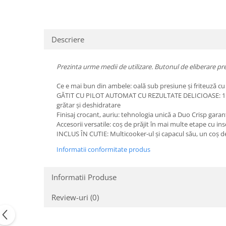
Uscatoare rufe
Utilaje si materiale de constructii
Laptop, Tablete & Telefoane
Descriere
Accesorii tablete
Laptopuri si Accesorii
Prezinta urme medii de utilizare. Butonul de eliberare pre
Telefoane Mobile & accesorii
Ce e mai bun din ambele: oală sub presiune și friteuză cu ae
Wearable & Gadgeturi
GĂTIT CU PILOT AUTOMAT CU REZULTATE DELICIOASE: 11 progra
grătar și deshidratare
Electrocasnice & Climatizare
Finisaj crocant, auriu: tehnologia unică a Duo Crisp garan
Accesorii si piese masini spalat
Accesorii versatile: coș de prăjit în mai multe etape cu 
rufe si uscatoare
INCLUS ÎN CUTIE: Multicooker-ul și capacul său, un coș de 
Accesorii si piese masini spalat
Informatii conformitate produs
vase
Aparate Frigorifice
Informatii Produse
Aparate Racire Aer
Aragaze si cuptoare cu microunde
Review-uri
(0)
Climatizare & sisteme de incalzire
Electrocasnice pentru Bucatarie