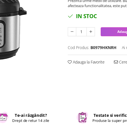
Prezinta urme medii de utilizare. Bu
afecteaza functionalitatea, este pu
IN STOC
Adaug
Cod Produs:
B0979HKNRH
Ai
Adauga la Favorite
Cere 
Te-ai răzgândit?
Testate si verifi
Drept de retur 14 zile
Produse la super pr