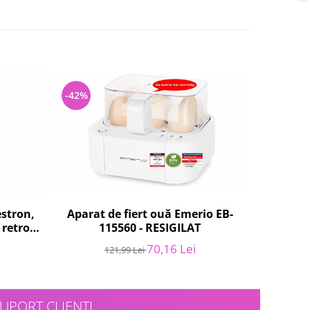
-42%
-40%
stron,
Aparat de fiert ouă Emerio EB-
Oală Pe
 retro,
115560 - RESIGILAT
Hobbs 
LAT
incl
70,16 Lei
121,99 Lei
1.
UPORT CLIENTI