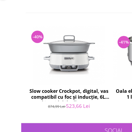
Fiare de calcat si masini de cusut
Ingrijire Locuinta
Purificatoare de aer
Fashion
Bijuterii
-40%
-41%
Ceasuri barbatesti
Ceasuri dama
Cutii, curele si accesorii ceasuri
Genti si accesorii barbati
Genti si accesorii femei
Imbracaminte barbati
Imbracaminte femei
Slow cooker Crockpot, digital, vas
Oala el
compatibil cu foc și inducție, 6L,
1 
Imbracaminte si Incaltaminte copii
Oțel inoxidabil, alb [CSC027X] -
Incaltaminte barbati
523,66 Lei
874,99 Lei
RESIGILAT
Incaltaminte femei
Ochelari de soare
Ochelari de vedere
SOCIAL