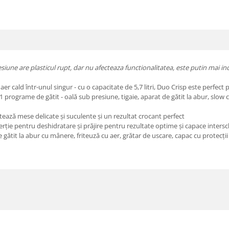
siune are plasticul rupt, dar nu afecteaza functionalitatea, este putin mai in
r cald într-unul singur - cu o capacitate de 5,7 litri, Duo Crisp este perfect pe
me de gătit - oală sub presiune, tigaie, aparat de gătit la abur, slow cooke
tează mese delicate și suculente și un rezultat crocant perfect
inserție pentru deshidratare și prăjire pentru rezultate optime și capace inte
gătit la abur cu mânere, friteuză cu aer, grătar de uscare, capac cu protecții 