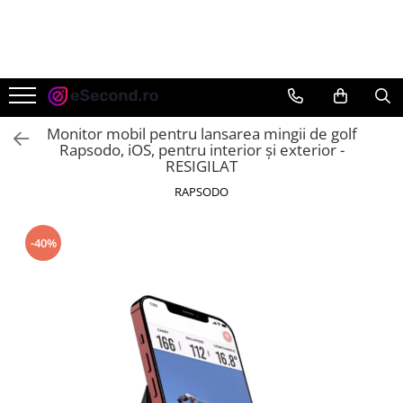
TOATE PRODUSELE
Auto Moto
Accesorii Auto
Monitor mobil pentru lansarea mingii de golf
Anvelope & Jante
Rapsodo, iOS, pentru interior și exterior -
RESIGILAT
Covorase auto
RAPSODO
Echipamente pentru Atelier
Electronice Auto
Intretinere & Cosmetica auto
-40%
Moto
Reparatii si echipamente auto
Trotinete electrice
Casa, Gradina & Bricolaj
Accesorii usi
Bucatarie & Servire