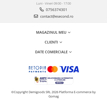
Home Cinema & Audio
Luni - Vineri 09:00 - 17:00
Playere, Boxe & Casti
0756374301
Telescoape & Optica
contact@esecond.ro
Televizoare & accesorii
Bacanie
MAGAZINUL MEU
Ambalaje cadouri
Cadouri
CLIENTI
Curatenie si intretinere
DATE COMERCIALE
©Copyright Demigoods SRL 2026
Platforma E-commerce by
Gomag