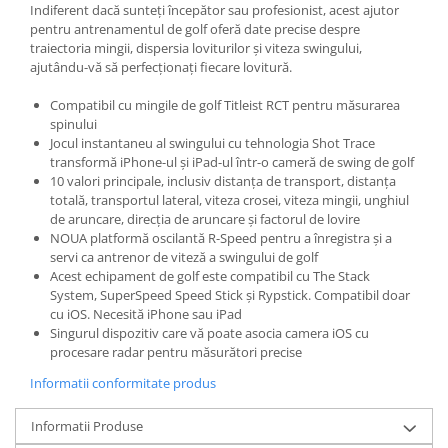
Indiferent dacă sunteți începător sau profesionist, acest ajutor
Gaming, Carti & Birotica
pentru antrenamentul de golf oferă date precise despre
Birotica & Papetarie
traiectoria mingii, dispersia loviturilor și viteza swingului,
ajutându-vă să perfecționați fiecare lovitură.
Console, Jocuri & Accesorii
Ingrijire personala & Cosmetice
Compatibil cu mingile de golf Titleist RCT pentru măsurarea
spinului
Accesorii aparate de ras electrice
Jocul instantaneu al swingului cu tehnologia Shot Trace
Accesorii aparate hair styling
transformă iPhone-ul și iPad-ul într-o cameră de swing de golf
Aparate & Accesorii ingrijire
10 valori principale, inclusiv distanța de transport, distanța
personala
totală, transportul lateral, viteza crosei, viteza mingii, unghiul
de aruncare, direcția de aruncare și factorul de lovire
Aparate cosmetice
NOUA platformă oscilantă R-Speed ​​pentru a înregistra și a
Articole Sanatate si Wellness
servi ca antrenor de viteză a swingului de golf
Consumabile sanitare
Acest echipament de golf este compatibil cu The Stack
System, SuperSpeed ​​Speed ​​Stick și Rypstick. Compatibil doar
Cosmetice si produse ingrijire
cu iOS. Necesită iPhone sau iPad
personala
Singurul dispozitiv care vă poate asocia camera iOS cu
Igiena dentara
procesare radar pentru măsurători precise
Jucarii, Copii & Bebe
Informatii conformitate produs
Camera copilului
Informatii Produse
Hrana bebelusi