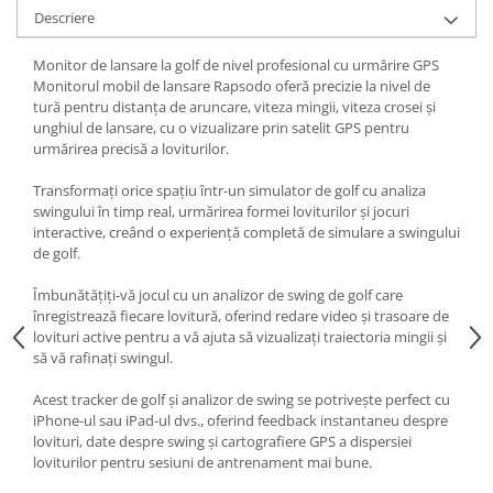
Fiare de calcat si masini de cusut
Descriere
Ingrijire Locuinta
Monitor de lansare la golf de nivel profesional cu urmărire GPS
Purificatoare de aer
Monitorul mobil de lansare Rapsodo oferă precizie la nivel de
Fashion
tură pentru distanța de aruncare, viteza mingii, viteza crosei și
unghiul de lansare, cu o vizualizare prin satelit GPS pentru
Bijuterii
urmărirea precisă a loviturilor.
Ceasuri barbatesti
Transformați orice spațiu într-un simulator de golf cu analiza
Ceasuri dama
swingului în timp real, urmărirea formei loviturilor și jocuri
Cutii, curele si accesorii ceasuri
interactive, creând o experiență completă de simulare a swingului
Genti si accesorii barbati
de golf.
Genti si accesorii femei
Îmbunătățiți-vă jocul cu un analizor de swing de golf care
Imbracaminte barbati
înregistrează fiecare lovitură, oferind redare video și trasoare de
Imbracaminte femei
lovituri active pentru a vă ajuta să vizualizați traiectoria mingii și
să vă rafinați swingul.
Imbracaminte si Incaltaminte copii
Incaltaminte barbati
Acest tracker de golf și analizor de swing se potrivește perfect cu
Incaltaminte femei
iPhone-ul sau iPad-ul dvs., oferind feedback instantaneu despre
lovituri, date despre swing și cartografiere GPS a dispersiei
Ochelari de soare
loviturilor pentru sesiuni de antrenament mai bune.
Ochelari de vedere