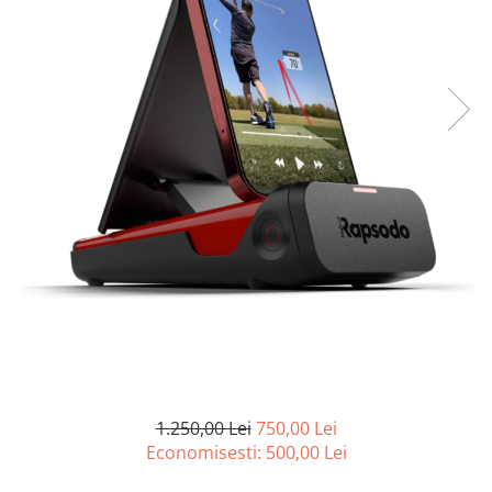
Curatenie si intretinere
Decoratiuni
Gradinarit
Hobby-uri creative
Iluminat & Electrice
Jaluzele
Kit-uri automatizari porti si usi
garaj
Mobila dormitor
Mobila gradina & terasa
Mobila Living & Dining
Organizare si depozitare
Rafturi
Sanitare
Scule electrice si unelte
1.250,00 Lei
750,00 Lei
Silicon, spume si solutii tehnice
Economisesti:
500,00
Lei
Sisteme Incalzire
Textile si covoare