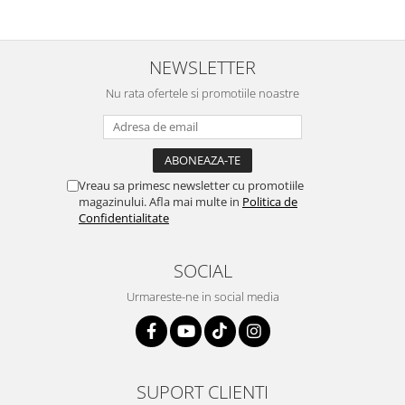
Retelistica & Supraveghere
Servere, Componente & UPS
Telecomenzi garaj
NEWSLETTER
Sport & Activitati in aer liber
Nu rata ofertele si promotiile noastre
Accesorii antrenament
Accesorii Fitness
Accesorii sportive
Articole Voiaj
Vreau sa primesc newsletter cu promotiile
Camping
magazinului. Afla mai multe in
Politica de
Ciclism
Confidentialitate
Sporturi acvatice
Sporturi de interior
SOCIAL
TV, Audio & Foto
Urmareste-ne in social media
Aparate Foto & Accesorii
Audio HI-FI & Profesionale
Camere video si sport
Drone si Accesorii
SUPORT CLIENTI