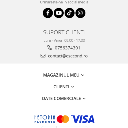
Retelistica & Supraveghere
Urmareste-ne in social media
Servere, Componente & UPS
Telecomenzi garaj
Sport & Activitati in aer liber
SUPORT CLIENTI
Accesorii antrenament
Accesorii Fitness
Luni - Vineri 09:00 - 17:00
Accesorii sportive
0756374301
Articole Voiaj
contact@esecond.ro
Camping
Ciclism
MAGAZINUL MEU
Sporturi acvatice
Sporturi de interior
CLIENTI
TV, Audio & Foto
DATE COMERCIALE
Aparate Foto & Accesorii
Audio HI-FI & Profesionale
Camere video si sport
Drone si Accesorii