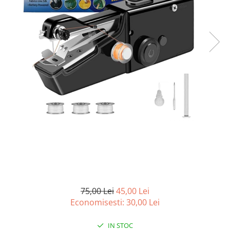
Curatenie si intretinere
Decoratiuni
Gradinarit
Hobby-uri creative
Iluminat & Electrice
Jaluzele
Kit-uri automatizari porti si usi
garaj
Mobila dormitor
Mobila gradina & terasa
Mobila Living & Dining
Organizare si depozitare
Rafturi
Sanitare
Scule electrice si unelte
75,00 Lei
45,00 Lei
Silicon, spume si solutii tehnice
Economisesti:
30,00
Lei
Sisteme Incalzire
IN STOC
Textile si covoare