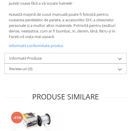
puteți coase fără a vă scoate hainele!
Gaming, Carti & Birotica
Birotica & Papetarie
Această mașină de cusut manuală poate fi folosită pentru
coaserea perdelelor de perete, a accesoriilor DIY, a obiectelor
Console, Jocuri & Accesorii
personale și a multor altor materiale. Potrivită pentru țesături
Ingrijire personala & Cosmetice
dense, neelastice, cum ar fi bumbac, in, denim, lână, fetru și in.
Faceți-vă viața mai ușoară.
Accesorii aparate de ras electrice
Accesorii aparate hair styling
Informatii conformitate produs
Aparate & Accesorii ingrijire
personala
Informatii Produse
Aparate cosmetice
Review-uri
(0)
Articole Sanatate si Wellness
Consumabile sanitare
Cosmetice si produse ingrijire
personala
PRODUSE SIMILARE
Igiena dentara
Jucarii, Copii & Bebe
-41%
Camera copilului
Hrana bebelusi