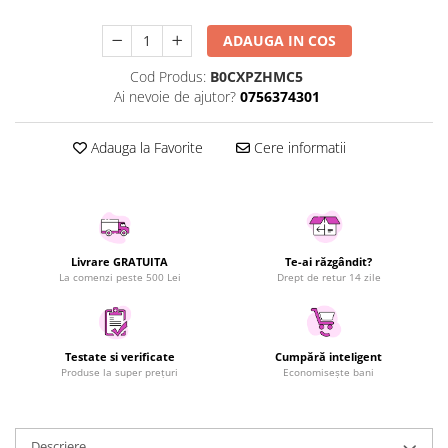
Uscatoare rufe
ADAUGA IN COS
Utilaje si materiale de constructii
Laptop, Tablete & Telefoane
Cod Produs:
B0CXPZHMC5
Ai nevoie de ajutor?
0756374301
Accesorii tablete
Laptopuri si Accesorii
Adauga la Favorite
Cere informatii
Telefoane Mobile & accesorii
Wearable & Gadgeturi
Electrocasnice & Climatizare
Accesorii si piese masini spalat
rufe si uscatoare
Livrare GRATUITA
Te-ai răzgândit?
La comenzi peste 500 Lei
Drept de retur 14 zile
Accesorii si piese masini spalat
vase
Aparate Frigorifice
Aparate Racire Aer
Testate si verificate
Cumpără inteligent
Produse la super prețuri
Economisește bani
Aragaze si cuptoare cu microunde
Climatizare & sisteme de incalzire
Electrocasnice pentru Bucatarie
Descriere