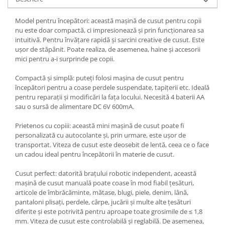
Fiare de calcat si masini de cusut
Ingrijire Locuinta
Model pentru începători: această mașină de cusut pentru copii
nu este doar compactă, ci impresionează și prin funcționarea sa
Purificatoare de aer
intuitivă. Pentru învățare rapidă și sarcini creative de cusut. Este
Fashion
ușor de stăpânit. Poate realiza, de asemenea, haine și accesorii
mici pentru a-i surprinde pe copii.
Bijuterii
Ceasuri barbatesti
Compactă și simplă: puteți folosi mașina de cusut pentru
Ceasuri dama
începători pentru a coase perdele suspendate, tapițerii etc. Ideală
pentru reparații și modificări la fața locului. Necesită 4 baterii AA
Cutii, curele si accesorii ceasuri
sau o sursă de alimentare DC 6V 600mA.
Genti si accesorii barbati
Prietenos cu copiii: această mini mașină de cusut poate fi
Genti si accesorii femei
personalizată cu autocolante și, prin urmare, este ușor de
Imbracaminte barbati
transportat. Viteza de cusut este deosebit de lentă, ceea ce o face
Imbracaminte femei
un cadou ideal pentru începătorii în materie de cusut.
Imbracaminte si Incaltaminte copii
Cusut perfect: datorită brațului robotic independent, această
Incaltaminte barbati
mașină de cusut manuală poate coase în mod fiabil țesături,
Incaltaminte femei
articole de îmbrăcăminte, mătase, blugi, piele, denim, lână,
pantaloni plisați, perdele, cârpe, jucării și multe alte țesături
Ochelari de soare
diferite și este potrivită pentru aproape toate grosimile de ≤ 1,8
Ochelari de vedere
mm. Viteza de cusut este controlabilă și reglabilă. De asemenea,