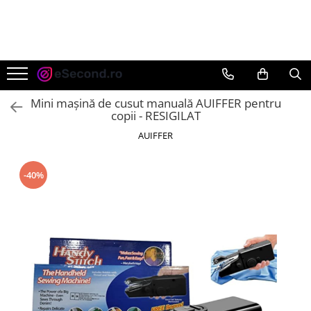
TOATE PRODUSELE
Auto Moto
Accesorii Auto
Mini mașină de cusut manuală AUIFFER pentru
Anvelope & Jante
copii - RESIGILAT
Covorase auto
AUIFFER
Echipamente pentru Atelier
Electronice Auto
-40%
Intretinere & Cosmetica auto
Moto
Reparatii si echipamente auto
Trotinete electrice
Casa, Gradina & Bricolaj
Accesorii usi
Bucatarie & Servire