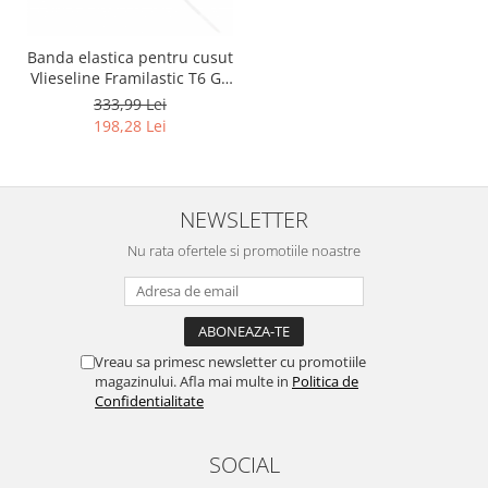
Igiena si ingrijire
Jucarii si Jocuri
Banda elastica pentru cusut
Maternitate
Vlieseline Framilastic T6 GP
Petshop
6mm x 150m 100%
333,99 Lei
poliuretan transparent -
198,28 Lei
Accesorii animale de companie
RESIGILAT
Acvaristica
Castroane si adapatori animale
Igiena animale de companie
NEWSLETTER
Mobila si transport animale de
Nu rata ofertele si promotiile noastre
companie
Zgarzi, lese si hamuri
PC, Periferice & Software
Componente PC
Vreau sa primesc newsletter cu promotiile
magazinului. Afla mai multe in
Politica de
Desktop PC & Monitoare
Confidentialitate
Imprimante, Scanere &
Consumabile
SOCIAL
Periferice PC