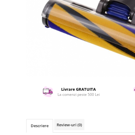
Curatenie si intretinere
Decoratiuni
Gradinarit
Hobby-uri creative
Iluminat & Electrice
Jaluzele
Kit-uri automatizari porti si usi
garaj
Mobila dormitor
Mobila gradina & terasa
Mobila Living & Dining
Organizare si depozitare
Livrare GRATUITA
Rafturi
La comenzi peste 500 Lei
Sanitare
Scule electrice si unelte
Silicon, spume si solutii tehnice
Review-uri
(0)
Descriere
Sisteme Incalzire
Textile si covoare