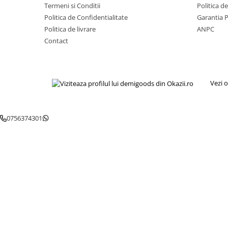
Igiena si ingrijire
Termeni si Conditii
Politica d
Politica de Confidentialitate
Garantia 
Jucarii si Jocuri
Politica de livrare
ANPC
Maternitate
Contact
Petshop
Accesorii animale de companie
Acvaristica
Vezi o
Castroane si adapatori animale
Igiena animale de companie
Mobila si transport animale de
0756374301
companie
Zgarzi, lese si hamuri
PC, Periferice & Software
Componente PC
Desktop PC & Monitoare
Imprimante, Scanere &
Consumabile
Periferice PC