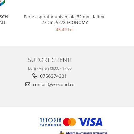
OSCH
Perie aspirator universala 32 mm, latime
Furtun 
ALL
27 cm, V272 ECONOMY
90
45,49 Lei
SUPORT CLIENTI
Luni - Vineri 09:00 - 17:00
0756374301
contact@esecond.ro