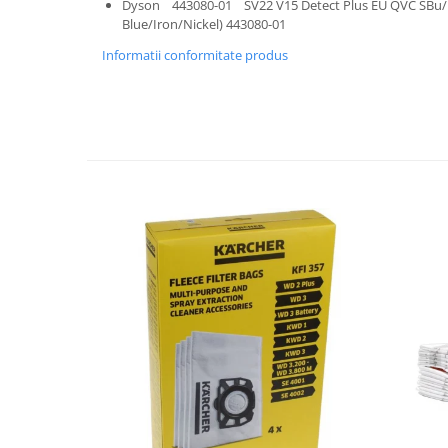
Dyson 443080-01 SV22 V15 Detect Plus EU QVC SBu/I
Fiare de calcat si masini de cusut
Blue/Iron/Nickel) 443080-01
Ingrijire Locuinta
Informatii conformitate produs
Purificatoare de aer
Fashion
Bijuterii
Ceasuri barbatesti
Ceasuri dama
Cutii, curele si accesorii ceasuri
Genti si accesorii barbati
Genti si accesorii femei
Imbracaminte barbati
Imbracaminte femei
Imbracaminte si Incaltaminte copii
Incaltaminte barbati
Incaltaminte femei
Ochelari de soare
Ochelari de vedere