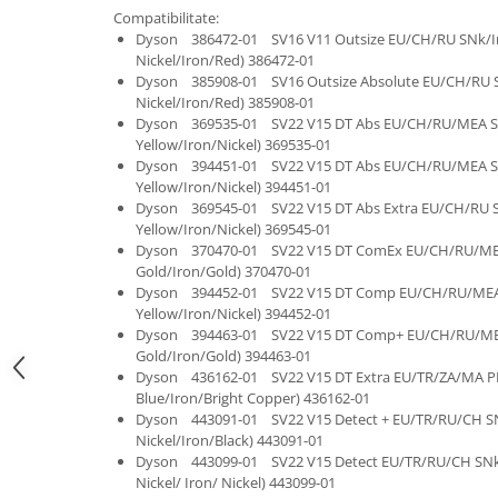
Compatibilitate:
Uscatoare rufe
Dyson 386472-01 SV16 V11 Outsize EU/CH/RU SNk/Ir
Utilaje si materiale de constructii
Nickel/Iron/Red) 386472-01
Dyson 385908-01 SV16 Outsize Absolute EU/CH/RU S
Laptop, Tablete & Telefoane
Nickel/Iron/Red) 385908-01
Accesorii tablete
Dyson 369535-01 SV22 V15 DT Abs EU/CH/RU/MEA SYe
Yellow/Iron/Nickel) 369535-01
Laptopuri si Accesorii
Dyson 394451-01 SV22 V15 DT Abs EU/CH/RU/MEA SYe
Telefoane Mobile & accesorii
Yellow/Iron/Nickel) 394451-01
Wearable & Gadgeturi
Dyson 369545-01 SV22 V15 DT Abs Extra EU/CH/RU SY
Yellow/Iron/Nickel) 369545-01
Electrocasnice & Climatizare
Dyson 370470-01 SV22 V15 DT ComEx EU/CH/RU/MEA 
Accesorii si piese masini spalat
Gold/Iron/Gold) 370470-01
rufe si uscatoare
Dyson 394452-01 SV22 V15 DT Comp EU/CH/RU/MEA S
Yellow/Iron/Nickel) 394452-01
Accesorii si piese masini spalat
Dyson 394463-01 SV22 V15 DT Comp+ EU/CH/RU/MEA 
vase
Gold/Iron/Gold) 394463-01
Aparate Frigorifice
Dyson 436162-01 SV22 V15 DT Extra EU/TR/ZA/MA PBu
Aparate Racire Aer
Blue/Iron/Bright Copper) 436162-01
Dyson 443091-01 SV22 V15 Detect + EU/TR/RU/CH SNk
Aragaze si cuptoare cu microunde
Nickel/Iron/Black) 443091-01
Climatizare & sisteme de incalzire
Dyson 443099-01 SV22 V15 Detect EU/TR/RU/CH SNk/
Nickel/ Iron/ Nickel) 443099-01
Electrocasnice pentru Bucatarie