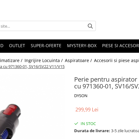
ND
OUTLET
SUPER-OFERTE
MYSTERY-BOX
PIESE SI ACCESO
limatizare /
Ingrijire Locuinta /
Aspiratoare /
Accesorii si piese asp
la cu 971360-01, SV16/SV22 V11/V15
Perie pentru aspirato
cu 971360-01, SV16/SV
DYSON
299,99 Lei
IN STOC
Durata de livrare:
3-5 zile lucrato