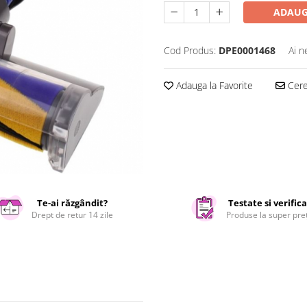
ADAUG
Cod Produs:
DPE0001468
Ai n
Adauga la Favorite
Cere 
Te-ai răzgândit?
Testate si verific
Drept de retur 14 zile
Produse la super pre