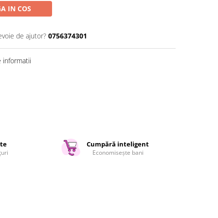
A IN COS
evoie de ajutor?
0756374301
informatii
ate
Cumpără inteligent
țuri
Economisește bani