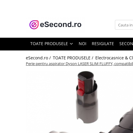
TOATE PRODUSELE
Auto Moto
Accesorii Auto
TOATE PRODUSELE
NOI
RESIGILATE
SECO
Anvelope & Jante
Covorase auto
eSecond.ro /
TOATE PRODUSELE /
Electrocasnice & C
Perie pentru aspirator Dyson LASER SLIM FLUFFY, compatibi
Echipamente pentru Atelier
Electronice Auto
Intretinere & Cosmetica auto
Moto
Reparatii si echipamente auto
Trotinete electrice
Casa, Gradina & Bricolaj
Accesorii usi
Bucatarie & Servire