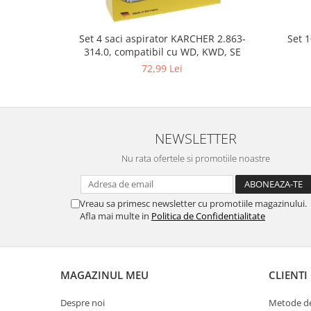
Gaming, Carti & Birotica
Birotica & Papetarie
Set 
Set 4 saci aspirator KARCHER 2.863-
Console, Jocuri & Accesorii
314.0, compatibil cu WD, KWD, SE
Ingrijire personala & Cosmetice
72,99 Lei
Accesorii aparate de ras electrice
Accesorii aparate hair styling
Aparate & Accesorii ingrijire
NEWSLETTER
personala
Aparate cosmetice
Nu rata ofertele si promotiile noastre
Articole Sanatate si Wellness
Consumabile sanitare
Vreau sa primesc newsletter cu promotiile magazinului.
Cosmetice si produse ingrijire
Afla mai multe in
Politica de Confidentialitate
personala
Igiena dentara
Jucarii, Copii & Bebe
MAGAZINUL MEU
CLIENTI
Camera copilului
Hrana bebelusi
Despre noi
Metode de