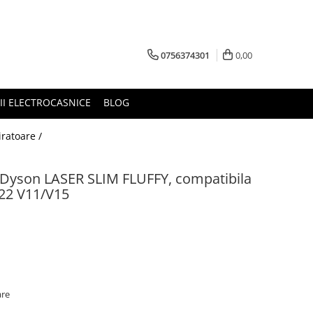
0756374301
0,00
RII ELECTROCASNICE
BLOG
iratoare /
r Dyson LASER SLIM FLUFFY, compatibila
22 V11/V15
are