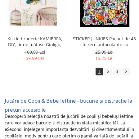
Kit de broderie KAMIERFA,
STICKER JUNKIES Pachet de 45
DIY, fir de mătase Ginkgo,
stickere autocolante cu
50x50 cm - RESIGILAT
Anime-ul Dragon Ball Z -
100,99 Lei
25,99 Lei
RESIGILAT
59,99 Lei
15,25 Lei
1
2
3
Jucării de Copii & Bebe Ieftine - bucurie și distracție la
prețuri accesibile
Descoperă selecția noastră de jucării de copii și bebeluși ieftine
care vor aduce bucurie și distracție în viața micuților tăi. La
eSecond, înțelegem importanța dezvoltării și divertismentului în
copilărie, motiv pentru care oferim o gamă variată de jucării la