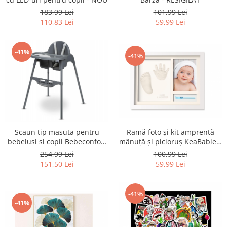
183,99 Lei
101,99 Lei
110,83 Lei
59,99 Lei
-41%
-41%
Scaun tip masuta pentru
Ramă foto și kit amprentă
bebelusi si copii Bebeconfort
mânuță și picioruș KeaBabies,
Meely 2 în 1, până la 15 kg -
set amintiri - RESIGILAT
254,99 Lei
100,99 Lei
RESIGILAT
151,50 Lei
59,99 Lei
-41%
-41%