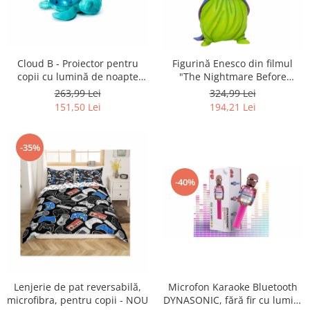
Fiare de calcat si masini de cusut
Ingrijire Locuinta
Purificatoare de aer
Fashion
Cloud B - Proiector pentru
Figurină Enesco din filmul
copii cu lumină de noapte
"The Nightmare Before
Bijuterii
confortabilă, cu sunete
Christmas" - RESIGILAT
263,99 Lei
324,99 Lei
Ceasuri barbatesti
liniștitoare - RESIGILAT
151,50 Lei
194,21 Lei
Ceasuri dama
Cutii, curele si accesorii ceasuri
-35%
Genti si accesorii barbati
Genti si accesorii femei
-40%
Imbracaminte barbati
Imbracaminte femei
Imbracaminte si Incaltaminte copii
Incaltaminte barbati
Incaltaminte femei
Ochelari de soare
Lenjerie de pat reversabilă,
Microfon Karaoke Bluetooth
microfibra, pentru copii - NOU
DYNASONIC, fără fir cu lumini
Ochelari de vedere