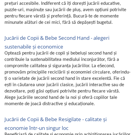
prețuri accesibile. Indiferent că îți dorești jucării educative,
puzzle-uri, mașinuțe sau jucării de pluș, avem opțiuni potrivite
pentru fiecare vârstă și preferință. Bucură-te de momente
minunate alături de cei mici, fără să depășești bugetul.
Jucării de Copii & Bebe Second Hand - alegeri
sustenabile și economice
Optează pentru jucării de copii și bebeluși second hand și
contribuie la sustenabilitatea mediului înconjurător, fără a
compromite calitatea și siguranța jucăriilor. La eSecond,
promovăm principiile reciclării și economiei circulare, oferindu-
ți o varietate de jucării second hand în stare excelentă. Fie că
ești în căutarea unor jucării clasice, jucării interactive sau de
dezvoltare, poți găsi opțiuni potrivite pentru fiecare vârstă.
Alege jucăriile second hand de la noi și oferă copiilor tale
momente de joacă distractive și educaționale.
Jucării de Copii & Bebe Resigilate - calitate și
economie într-un singur loc
Beneficiază de calitate și economie prin achiziționarea jucăriilor