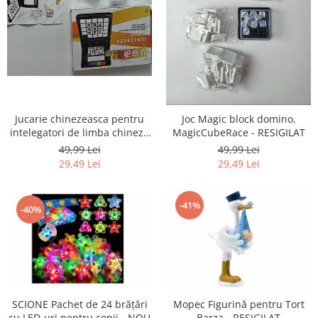
Home Cinema & Audio
Playere, Boxe & Casti
Telescoape & Optica
Televizoare & accesorii
Bacanie
Ambalaje cadouri
Cadouri
Jucarie chinezeasca pentru
Joc Magic block domino,
intelegatori de limba chineza
MagicCubeRace - RESIGILAT
Curatenie si intretinere
- RESIGILAT
49,99 Lei
49,99 Lei
29,49 Lei
29,49 Lei
-41%
-40%
SCIONE Pachet de 24 brățări
Mopec Figurină pentru Tort
cu LED-uri pentru copii - NOU
Barza - RESIGILAT