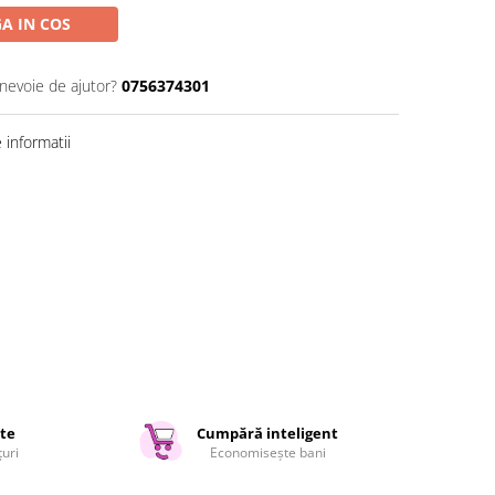
A IN COS
 nevoie de ajutor?
0756374301
informatii
ate
Cumpără inteligent
țuri
Economisește bani