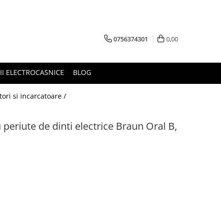
0756374301
0,00
RII ELECTROCASNICE
BLOG
tori si incarcatoare /
periute de dinti electrice Braun Oral B,