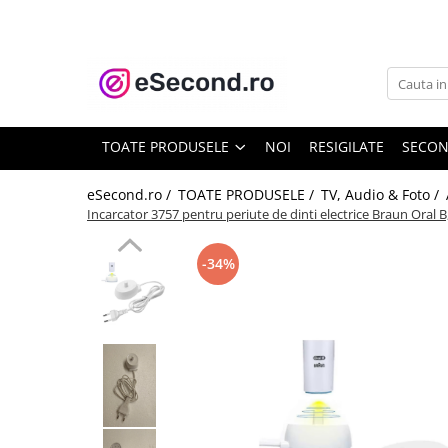
TOATE PRODUSELE
Auto Moto
Accesorii Auto
TOATE PRODUSELE
NOI
RESIGILATE
SECO
Anvelope & Jante
Covorase auto
eSecond.ro /
TOATE PRODUSELE /
TV, Audio & Foto /
Incarcator 3757 pentru periute de dinti electrice Braun Oral 
Echipamente pentru Atelier
Electronice Auto
-34%
Intretinere & Cosmetica auto
Moto
Reparatii si echipamente auto
Trotinete electrice
Casa, Gradina & Bricolaj
Accesorii usi
Bucatarie & Servire