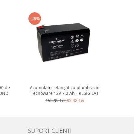
-45%
-41%
Acumulator etanșat cu plumb-acid
60 de
Set fil
Tecnoware 12V 7,2 Ah - RESIGILAT
COND
152,99 Lei
83,38 Lei
4
SUPORT CLIENTI