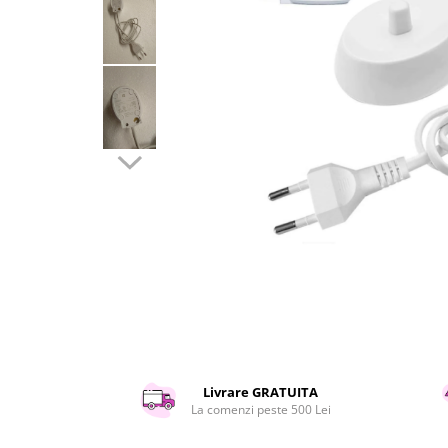
Curatenie si intretinere
Decoratiuni
Gradinarit
Hobby-uri creative
Iluminat & Electrice
Jaluzele
Kit-uri automatizari porti si usi
garaj
Mobila dormitor
Mobila gradina & terasa
Mobila Living & Dining
Organizare si depozitare
Rafturi
Sanitare
Scule electrice si unelte
Silicon, spume si solutii tehnice
Livrare GRATUITA
La comenzi peste 500 Lei
Sisteme Incalzire
Textile si covoare