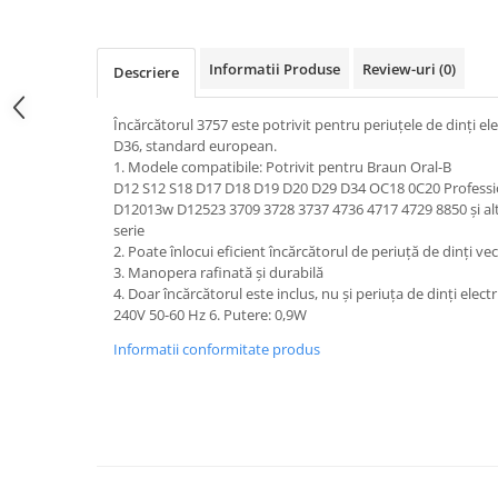
Uscatoare rufe
Utilaje si materiale de constructii
Informatii Produse
Review-uri
(0)
Descriere
Laptop, Tablete & Telefoane
Accesorii tablete
Încărcătorul 3757 este potrivit pentru periuțele de dinți e
Laptopuri si Accesorii
D36, standard european.
1. Modele compatibile: Potrivit pentru Braun Oral-B
Telefoane Mobile & accesorii
D12 S12 S18 D17 D18 D19 D20 D29 D34 OC18 0C20 Professi
Wearable & Gadgeturi
D12013w D12523 3709 3728 3737 4736 4717 4729 8850 și alte 
serie
Electrocasnice & Climatizare
2. Poate înlocui eficient încărcătorul de periuță de dinți ve
Accesorii si piese masini spalat
3. Manopera rafinată și durabilă
rufe si uscatoare
4. Doar încărcătorul este inclus, nu și periuța de dinți electr
240V 50-60 Hz 6. Putere: 0,9W
Accesorii si piese masini spalat
vase
Informatii conformitate produs
Aparate Frigorifice
Aparate Racire Aer
Aragaze si cuptoare cu microunde
Climatizare & sisteme de incalzire
Electrocasnice pentru Bucatarie