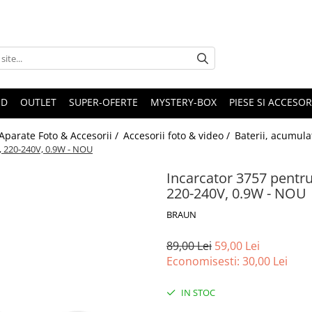
ND
OUTLET
SUPER-OFERTE
MYSTERY-BOX
PIESE SI ACCESO
Aparate Foto & Accesorii /
Accesorii foto & video /
Baterii, acumula
B, 220-240V, 0.9W - NOU
Incarcator 3757 pentru 
220-240V, 0.9W - NOU
BRAUN
89,00 Lei
59,00 Lei
Economisesti:
30,00
Lei
IN STOC