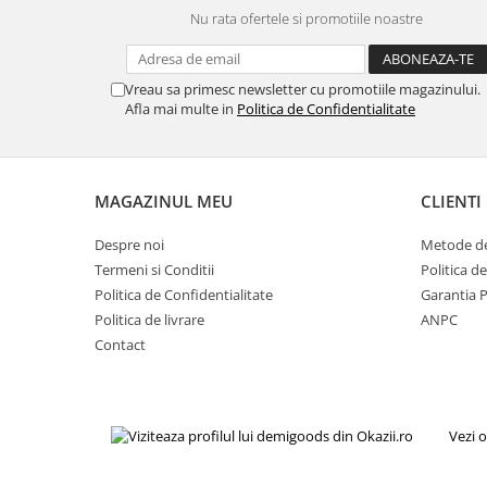
Gaming, Carti & Birotica
Nu rata ofertele si promotiile noastre
Birotica & Papetarie
Console, Jocuri & Accesorii
Vreau sa primesc newsletter cu promotiile magazinului.
Ingrijire personala & Cosmetice
Afla mai multe in
Politica de Confidentialitate
Accesorii aparate de ras electrice
Accesorii aparate hair styling
Aparate & Accesorii ingrijire
MAGAZINUL MEU
CLIENTI
personala
Aparate cosmetice
Despre noi
Metode de
Termeni si Conditii
Politica d
Articole Sanatate si Wellness
Politica de Confidentialitate
Garantia 
Consumabile sanitare
Politica de livrare
ANPC
Cosmetice si produse ingrijire
Contact
personala
Igiena dentara
Jucarii, Copii & Bebe
Vezi o
Camera copilului
Hrana bebelusi