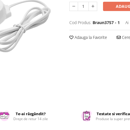
ADAUG
Cod Produs:
Braun3757 - 1
Ai
Adauga la Favorite
Cere 
Te-ai răzgândit?
Testate si verific
Drept de retur 14 zile
Produse la super pre