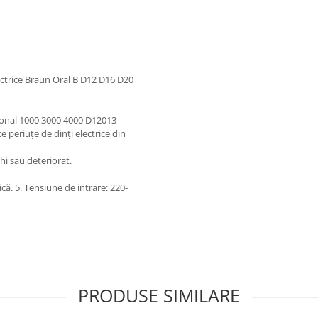
lectrice Braun Oral B D12 D16 D20
onal 1000 3000 4000 D12013
periuțe de dinți electrice din
chi sau deteriorat.
ică. 5. Tensiune de intrare: 220-
PRODUSE SIMILARE