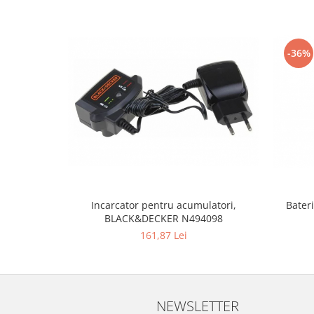
Fiare de calcat si masini de cusut
Ingrijire Locuinta
Purificatoare de aer
-36%
Fashion
Bijuterii
Ceasuri barbatesti
Ceasuri dama
Cutii, curele si accesorii ceasuri
Genti si accesorii barbati
Genti si accesorii femei
Imbracaminte barbati
Incarcator pentru acumulatori,
Bateri
Imbracaminte femei
BLACK&DECKER N494098
Imbracaminte si Incaltaminte copii
161,87 Lei
Incaltaminte barbati
Incaltaminte femei
Ochelari de soare
NEWSLETTER
Ochelari de vedere