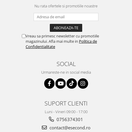
Retelistica & Supraveghere
Nu rata ofertele si promotiile noastre
Servere, Componente & UPS
Telecomenzi garaj
Sport & Activitati in aer liber
Accesorii antrenament
Vreau sa primesc newsletter cu promotiile
Accesorii Fitness
magazinului. Afla mai multe in
Politica de
Confidentialitate
Accesorii sportive
Articole Voiaj
SOCIAL
Camping
Ciclism
Urmareste-ne in social media
Sporturi acvatice
Sporturi de interior
TV, Audio & Foto
SUPORT CLIENTI
Aparate Foto & Accesorii
Audio HI-FI & Profesionale
Luni - Vineri 09:00 - 17:00
Camere video si sport
0756374301
Drone si Accesorii
contact@esecond.ro