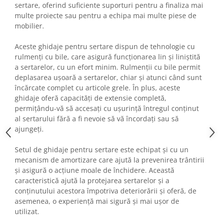
sertare, oferind suficiente suporturi pentru a finaliza mai
Fiare de calcat si masini de cusut
multe proiecte sau pentru a echipa mai multe piese de
Ingrijire Locuinta
mobilier.
Purificatoare de aer
Fashion
Aceste ghidaje pentru sertare dispun de tehnologie cu
rulmenți cu bile, care asigură funcționarea lin și liniștită
Bijuterii
a sertarelor, cu un efort minim. Rulmenții cu bile permit
Ceasuri barbatesti
deplasarea ușoară a sertarelor, chiar și atunci când sunt
Ceasuri dama
încărcate complet cu articole grele. În plus, aceste
ghidaje oferă capacități de extensie completă,
Cutii, curele si accesorii ceasuri
permițându-vă să accesați cu ușurință întregul conținut
Genti si accesorii barbati
al sertarului fără a fi nevoie să vă încordați sau să
Genti si accesorii femei
ajungeți.
Imbracaminte barbati
Setul de ghidaje pentru sertare este echipat și cu un
Imbracaminte femei
mecanism de amortizare care ajută la prevenirea trântirii
Imbracaminte si Incaltaminte copii
și asigură o acțiune moale de închidere. Această
Incaltaminte barbati
caracteristică ajută la protejarea sertarelor și a
Incaltaminte femei
conținutului acestora împotriva deteriorării și oferă, de
Ochelari de soare
asemenea, o experiență mai sigură și mai ușor de
utilizat.
Ochelari de vedere