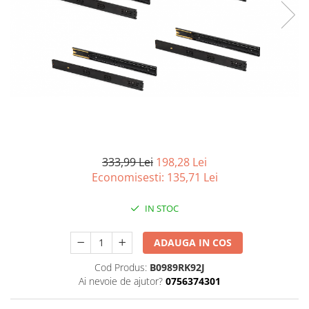
Curatenie si intretinere
Decoratiuni
Gradinarit
Hobby-uri creative
Iluminat & Electrice
Jaluzele
Kit-uri automatizari porti si usi
garaj
Mobila dormitor
333,99 Lei
198,28 Lei
Mobila gradina & terasa
Economisesti:
135,71
Lei
Mobila Living & Dining
Organizare si depozitare
IN STOC
Rafturi
Sanitare
ADAUGA IN COS
Scule electrice si unelte
Cod Produs:
B0989RK92J
Silicon, spume si solutii tehnice
Ai nevoie de ajutor?
0756374301
Sisteme Incalzire
Textile si covoare