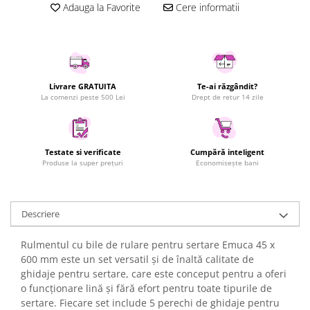
Adauga la Favorite
Cere informatii
Uscatoare rufe
Utilaje si materiale de constructii
Laptop, Tablete & Telefoane
Accesorii tablete
Livrare GRATUITA
Te-ai răzgândit?
Laptopuri si Accesorii
La comenzi peste 500 Lei
Drept de retur 14 zile
Telefoane Mobile & accesorii
Wearable & Gadgeturi
Electrocasnice & Climatizare
Testate si verificate
Cumpără inteligent
Produse la super prețuri
Economisește bani
Accesorii si piese masini spalat
rufe si uscatoare
Accesorii si piese masini spalat
vase
Descriere
Aparate Frigorifice
Rulmentul cu bile de rulare pentru sertare Emuca 45 x
Aparate Racire Aer
600 mm este un set versatil și de înaltă calitate de
Aragaze si cuptoare cu microunde
ghidaje pentru sertare, care este conceput pentru a oferi
Climatizare & sisteme de incalzire
o funcționare lină și fără efort pentru toate tipurile de
Electrocasnice pentru Bucatarie
sertare. Fiecare set include 5 perechi de ghidaje pentru