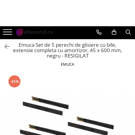
TOATE PRODUSELE
Auto Moto
Accesorii Auto
Emuca Set de 5 perechi de glisiere cu bile,
Anvelope & Jante
extensie completa cu amortizor, 45 x 600 mm,
negru - RESIGILAT
Covorase auto
EMUCA
Echipamente pentru Atelier
Electronice Auto
Intretinere & Cosmetica auto
-41%
Moto
Reparatii si echipamente auto
Trotinete electrice
Casa, Gradina & Bricolaj
Accesorii usi
Bucatarie & Servire