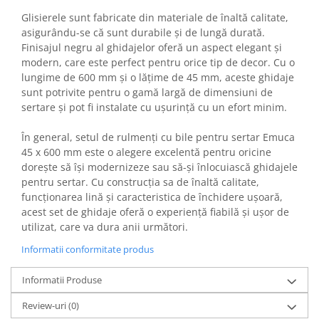
Gaming, Carti & Birotica
Glisierele sunt fabricate din materiale de înaltă calitate,
Birotica & Papetarie
asigurându-se că sunt durabile și de lungă durată.
Finisajul negru al ghidajelor oferă un aspect elegant și
Console, Jocuri & Accesorii
modern, care este perfect pentru orice tip de decor. Cu o
Ingrijire personala & Cosmetice
lungime de 600 mm și o lățime de 45 mm, aceste ghidaje
Accesorii aparate de ras electrice
sunt potrivite pentru o gamă largă de dimensiuni de
sertare și pot fi instalate cu ușurință cu un efort minim.
Accesorii aparate hair styling
Aparate & Accesorii ingrijire
În general, setul de rulmenți cu bile pentru sertar Emuca
personala
45 x 600 mm este o alegere excelentă pentru oricine
Aparate cosmetice
dorește să își modernizeze sau să-și înlocuiască ghidajele
Articole Sanatate si Wellness
pentru sertar. Cu construcția sa de înaltă calitate,
funcționarea lină și caracteristica de închidere ușoară,
Consumabile sanitare
acest set de ghidaje oferă o experiență fiabilă și ușor de
Cosmetice si produse ingrijire
utilizat, care va dura anii următori.
personala
Igiena dentara
Informatii conformitate produs
Jucarii, Copii & Bebe
Informatii Produse
Camera copilului
Review-uri
(0)
Hrana bebelusi