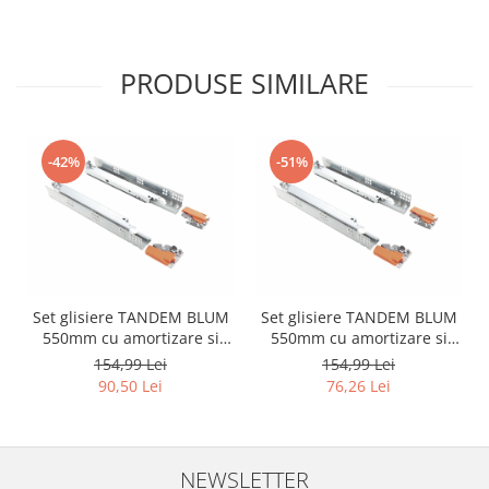
Igiena si ingrijire
Jucarii si Jocuri
Maternitate
PRODUSE SIMILARE
Petshop
Accesorii animale de companie
Acvaristica
-42%
-51%
Castroane si adapatori animale
Igiena animale de companie
Mobila si transport animale de
companie
Zgarzi, lese si hamuri
Set glisiere TANDEM BLUM
Set glisiere TANDEM BLUM
PC, Periferice & Software
550mm cu amortizare si
550mm cu amortizare si
Componente PC
extractie partiala -
extractie partiala - SECOND
154,99 Lei
154,99 Lei
RESIGILAT
Desktop PC & Monitoare
90,50 Lei
76,26 Lei
Imprimante, Scanere &
Consumabile
Periferice PC
NEWSLETTER