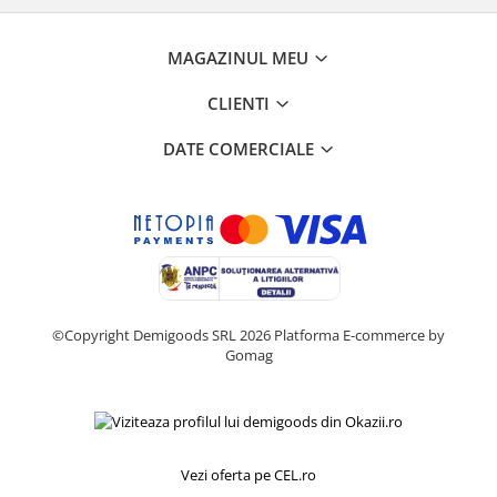
Home Cinema & Audio
Playere, Boxe & Casti
MAGAZINUL MEU
Telescoape & Optica
Televizoare & accesorii
CLIENTI
Bacanie
DATE COMERCIALE
Ambalaje cadouri
Cadouri
Curatenie si intretinere
©Copyright Demigoods SRL 2026
Platforma E-commerce by
Gomag
Vezi oferta pe CEL.ro