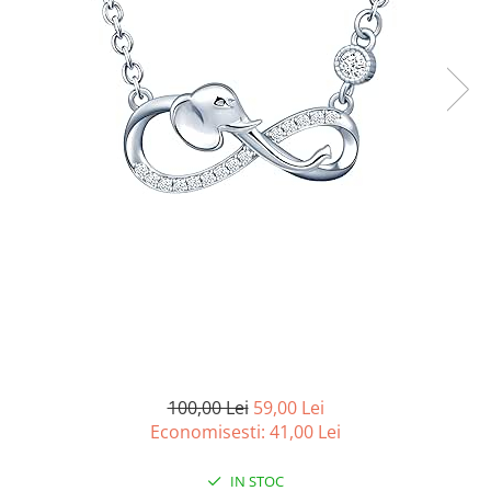
Curatenie si intretinere
Decoratiuni
Gradinarit
Hobby-uri creative
Iluminat & Electrice
Jaluzele
Kit-uri automatizari porti si usi
garaj
Mobila dormitor
Mobila gradina & terasa
Mobila Living & Dining
Organizare si depozitare
Rafturi
Sanitare
Scule electrice si unelte
100,00 Lei
59,00 Lei
Silicon, spume si solutii tehnice
Economisesti:
41,00
Lei
Sisteme Incalzire
IN STOC
Textile si covoare