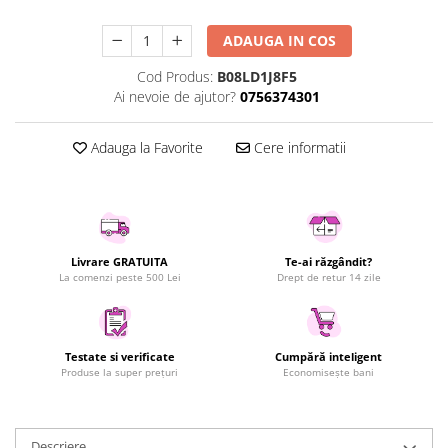
Uscatoare rufe
ADAUGA IN COS
Utilaje si materiale de constructii
Laptop, Tablete & Telefoane
Cod Produs:
B08LD1J8F5
Ai nevoie de ajutor?
0756374301
Accesorii tablete
Laptopuri si Accesorii
Adauga la Favorite
Cere informatii
Telefoane Mobile & accesorii
Wearable & Gadgeturi
Electrocasnice & Climatizare
Accesorii si piese masini spalat
rufe si uscatoare
Livrare GRATUITA
Te-ai răzgândit?
La comenzi peste 500 Lei
Drept de retur 14 zile
Accesorii si piese masini spalat
vase
Aparate Frigorifice
Aparate Racire Aer
Testate si verificate
Cumpără inteligent
Produse la super prețuri
Economisește bani
Aragaze si cuptoare cu microunde
Climatizare & sisteme de incalzire
Electrocasnice pentru Bucatarie
Descriere