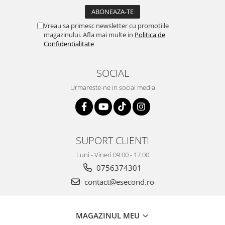
Igiena si ingrijire
Jucarii si Jocuri
Vreau sa primesc newsletter cu promotiile
Maternitate
magazinului. Afla mai multe in
Politica de
Confidentialitate
Petshop
Accesorii animale de companie
SOCIAL
Acvaristica
Castroane si adapatori animale
Urmareste-ne in social media
Igiena animale de companie
Mobila si transport animale de
companie
Zgarzi, lese si hamuri
SUPORT CLIENTI
PC, Periferice & Software
Luni - Vineri 09:00 - 17:00
Componente PC
0756374301
Desktop PC & Monitoare
contact@esecond.ro
Imprimante, Scanere &
Consumabile
Periferice PC
MAGAZINUL MEU