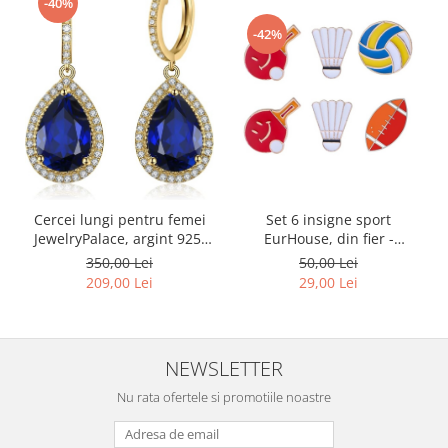
-40%
Gaming, Carti & Birotica
-42%
Birotica & Papetarie
Console, Jocuri & Accesorii
Ingrijire personala & Cosmetice
Accesorii aparate de ras electrice
Accesorii aparate hair styling
Aparate & Accesorii ingrijire
personala
Set 6 insigne sport
Cercei lungi pentru femei
Aparate cosmetice
EurHouse, din fier -
JewelryPalace, argint 925,
Articole Sanatate si Wellness
RESIGILAT
albastru/auriu - RESIGILAT
50,00 Lei
350,00 Lei
Consumabile sanitare
29,00 Lei
209,00 Lei
Cosmetice si produse ingrijire
personala
Igiena dentara
NEWSLETTER
Jucarii, Copii & Bebe
Nu rata ofertele si promotiile noastre
Camera copilului
Hrana bebelusi