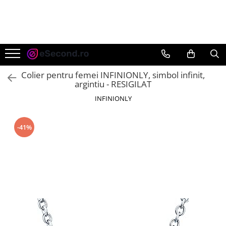
TOATE PRODUSELE
Auto Moto
Accesorii Auto
Colier pentru femei INFINIONLY, simbol infinit,
Anvelope & Jante
argintiu - RESIGILAT
Covorase auto
INFINIONLY
Echipamente pentru Atelier
Electronice Auto
-41%
Intretinere & Cosmetica auto
Moto
Reparatii si echipamente auto
Trotinete electrice
Casa, Gradina & Bricolaj
Accesorii usi
Bucatarie & Servire