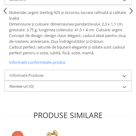
Fiare de calcat si masini de cusut
Ingrijire Locuinta
Materiale: argint sterling 925 și zirconiu; lucrare rafinată și calitate
înaltă
Purificatoare de aer
Dimensiune și culoare: dimensiunea pandantivului: 2,3 x 1,1 cm,
Fashion
greutate: 3,75 g, lungimea colierului: 41,5 + 4 cm. Culoare: argint.
Concept de design: design clasic elegant, cadoul ideal pentru ziua
Bijuterii
de naștere, aniversare, Ziua Îndrăgostiților și Crăciun.
Ceasuri barbatesti
Cadoul perfect: seturile de bijuterii elegante și stilate sunt cadoul
Ceasuri dama
perfect pentru o soție, iubită, fiică, soție, mamă.
Cutii, curele si accesorii ceasuri
Informatii conformitate produs
Genti si accesorii barbati
Informatii Produse
Genti si accesorii femei
Imbracaminte barbati
Review-uri
(0)
Imbracaminte femei
Imbracaminte si Incaltaminte copii
Incaltaminte barbati
PRODUSE SIMILARE
Incaltaminte femei
Ochelari de soare
Ochelari de vedere