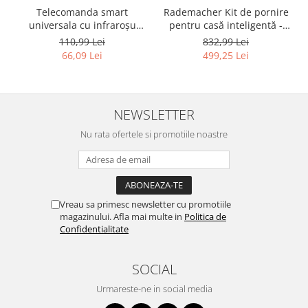
Igiena si ingrijire
Telecomanda smart
Rademacher Kit de pornire
Jucarii si Jocuri
universala cu infraroșu
pentru casă inteligentă -
Garza Smarthome -
RESIGILAT
110,99 Lei
832,99 Lei
Maternitate
RESIGILAT
66,09 Lei
499,25 Lei
Petshop
Accesorii animale de companie
Acvaristica
NEWSLETTER
Castroane si adapatori animale
Nu rata ofertele si promotiile noastre
Igiena animale de companie
Mobila si transport animale de
companie
Zgarzi, lese si hamuri
PC, Periferice & Software
Vreau sa primesc newsletter cu promotiile
magazinului. Afla mai multe in
Politica de
Componente PC
Confidentialitate
Desktop PC & Monitoare
Imprimante, Scanere &
SOCIAL
Consumabile
Urmareste-ne in social media
Periferice PC