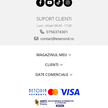
Retelistica & Supraveghere
Servere, Componente & UPS
Telecomenzi garaj
SUPORT CLIENTI
Sport & Activitati in aer liber
Luni - Vineri 09:00 - 17:00
Accesorii antrenament
0756374301
Accesorii Fitness
contact@esecond.ro
Accesorii sportive
Articole Voiaj
Camping
MAGAZINUL MEU
Ciclism
Sporturi acvatice
CLIENTI
Sporturi de interior
DATE COMERCIALE
TV, Audio & Foto
Aparate Foto & Accesorii
Audio HI-FI & Profesionale
Camere video si sport
Drone si Accesorii