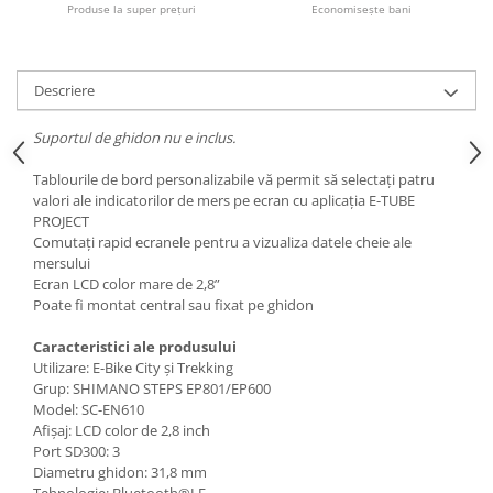
Produse la super prețuri
Economisește bani
Fiare de calcat si masini de cusut
Ingrijire Locuinta
Purificatoare de aer
Descriere
Fashion
Bijuterii
Suportul de ghidon nu e inclus.
Ceasuri barbatesti
Tablourile de bord personalizabile vă permit să selectați patru
Ceasuri dama
valori ale indicatorilor de mers pe ecran cu aplicația E-TUBE
Cutii, curele si accesorii ceasuri
PROJECT
Comutați rapid ecranele pentru a vizualiza datele cheie ale
Genti si accesorii barbati
mersului
Genti si accesorii femei
Ecran LCD color mare de 2,8”
Poate fi montat central sau fixat pe ghidon
Imbracaminte barbati
Imbracaminte femei
Caracteristici ale produsului
Imbracaminte si Incaltaminte copii
Utilizare: E-Bike City și Trekking
Grup: SHIMANO STEPS EP801/EP600
Incaltaminte barbati
Model: SC-EN610
Incaltaminte femei
Afișaj: LCD color de 2,8 inch
Ochelari de soare
Port SD300: 3
Diametru ghidon: 31,8 mm
Ochelari de vedere