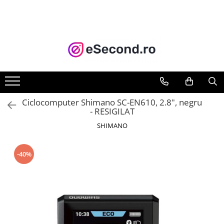
TOATE PRODUSELE
Auto Moto
Accesorii Auto
Anvelope & Jante
Covorase auto
Ciclocomputer Shimano SC-EN610, 2.8", negru
Echipamente pentru Atelier
- RESIGILAT
Electronice Auto
SHIMANO
Intretinere & Cosmetica auto
Moto
-40%
Reparatii si echipamente auto
Trotinete electrice
Casa, Gradina & Bricolaj
Accesorii usi
Bucatarie & Servire