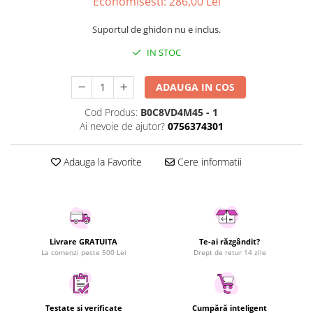
Economisesti:
286,00
Lei
Uscatoare rufe
Suportul de ghidon nu e inclus.
Utilaje si materiale de constructii
Laptop, Tablete & Telefoane
IN STOC
Accesorii tablete
ADAUGA IN COS
Laptopuri si Accesorii
Telefoane Mobile & accesorii
Cod Produs:
B0C8VD4M45 - 1
Ai nevoie de ajutor?
0756374301
Wearable & Gadgeturi
Electrocasnice & Climatizare
Adauga la Favorite
Cere informatii
Accesorii si piese masini spalat
rufe si uscatoare
Accesorii si piese masini spalat
vase
Aparate Frigorifice
Livrare GRATUITA
Te-ai răzgândit?
Aparate Racire Aer
La comenzi peste 500 Lei
Drept de retur 14 zile
Aragaze si cuptoare cu microunde
Climatizare & sisteme de incalzire
Electrocasnice pentru Bucatarie
Testate si verificate
Cumpără inteligent