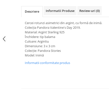
Uscatoare rufe
Informatii Produse
Review-uri
(0)
Utilaje si materiale de constructii
Descriere
Laptop, Tablete & Telefoane
Cercei rotunzi asimetrici din argint, cu formă de inimă.
Accesorii tablete
Colecția Pandora Valentine's Day 2019.
Laptopuri si Accesorii
Material: Argint Sterling 925
Închidere: tip balama
Telefoane Mobile & accesorii
Culoare: Argintiu
Wearable & Gadgeturi
Dimensiune: 3 x 3 cm
Electrocasnice & Climatizare
Colecție: Pandora Stories
Model: Inimă
Accesorii si piese masini spalat
Informatii conformitate produs
rufe si uscatoare
Accesorii si piese masini spalat
vase
Aparate Frigorifice
Aparate Racire Aer
Aragaze si cuptoare cu microunde
Climatizare & sisteme de incalzire
Electrocasnice pentru Bucatarie