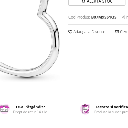
ALERTA STOC
Cod Produs:
B07M9SS1QS
Ai 
Adauga la Favorite
Cere 
Te-ai răzgândit?
Testate si verific
Drept de retur 14 zile
Produse la super pre