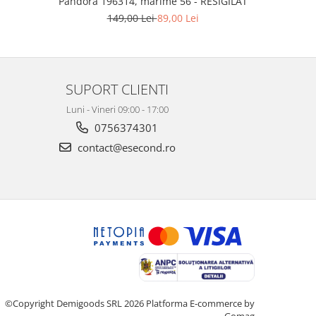
Pandora 196314, marime 56 - RESIGILAT
chirurg
149,00 Lei
89,00 Lei
SUPORT CLIENTI
Luni - Vineri 09:00 - 17:00
0756374301
contact@esecond.ro
©Copyright Demigoods SRL 2026
Platforma E-commerce by