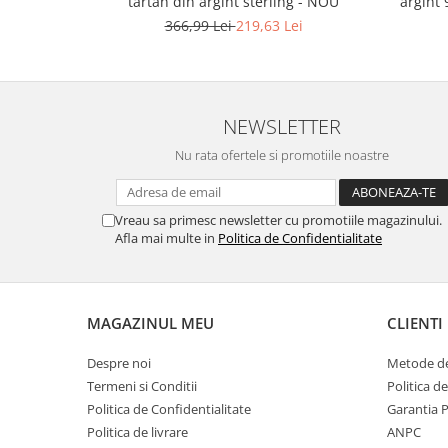
tartan din argint sterling - NOU
argint 
Gaming, Carti & Birotica
366,99 Lei
219,63 Lei
Birotica & Papetarie
Console, Jocuri & Accesorii
Ingrijire personala & Cosmetice
NEWSLETTER
Accesorii aparate de ras electrice
Accesorii aparate hair styling
Nu rata ofertele si promotiile noastre
Aparate & Accesorii ingrijire
personala
Vreau sa primesc newsletter cu promotiile magazinului.
Aparate cosmetice
Afla mai multe in
Politica de Confidentialitate
Articole Sanatate si Wellness
Consumabile sanitare
Cosmetice si produse ingrijire
personala
MAGAZINUL MEU
CLIENTI
Igiena dentara
Despre noi
Metode de
Jucarii, Copii & Bebe
Termeni si Conditii
Politica d
Camera copilului
Politica de Confidentialitate
Garantia 
Hrana bebelusi
Politica de livrare
ANPC