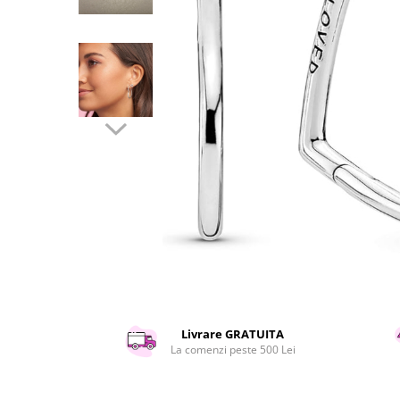
Curatenie si intretinere
Decoratiuni
Gradinarit
Hobby-uri creative
Iluminat & Electrice
Jaluzele
Kit-uri automatizari porti si usi
garaj
Mobila dormitor
Mobila gradina & terasa
Mobila Living & Dining
Organizare si depozitare
Rafturi
Sanitare
Scule electrice si unelte
Livrare GRATUITA
Silicon, spume si solutii tehnice
La comenzi peste 500 Lei
Sisteme Incalzire
Textile si covoare