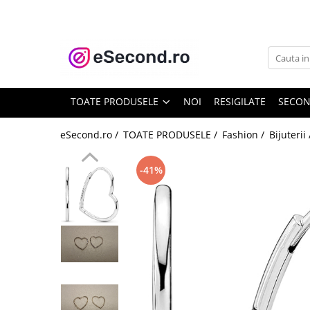
TOATE PRODUSELE
Auto Moto
Accesorii Auto
TOATE PRODUSELE
NOI
RESIGILATE
SECO
Anvelope & Jante
Covorase auto
eSecond.ro /
TOATE PRODUSELE /
Fashion /
Bijuterii
Echipamente pentru Atelier
Electronice Auto
-41%
Intretinere & Cosmetica auto
Moto
Reparatii si echipamente auto
Trotinete electrice
Casa, Gradina & Bricolaj
Accesorii usi
Bucatarie & Servire