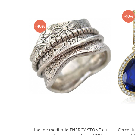
Fiare de calcat si masini de cusut
Ingrijire Locuinta
-40%
Purificatoare de aer
-40%
Fashion
Bijuterii
Ceasuri barbatesti
Ceasuri dama
Cutii, curele si accesorii ceasuri
Genti si accesorii barbati
Genti si accesorii femei
Imbracaminte barbati
Imbracaminte femei
Imbracaminte si Incaltaminte copii
Incaltaminte barbati
Incaltaminte femei
Ochelari de soare
Inel de meditație ENERGY STONE cu
Cercei l
Ochelari de vedere