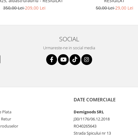
925, albastru/auriu - RESIGILAT
RESIGILAT
350,00 Lei
209,00 Lei
50,00 Lei
29,00 Lei
SOCIAL
Urmareste-ne in social media
DATE COMERCIALE
 Plata
Demigoods SRL
e Retur
J30/1176/06.12.2018
Produselor
RO40265643
Strada Spicului nr 13