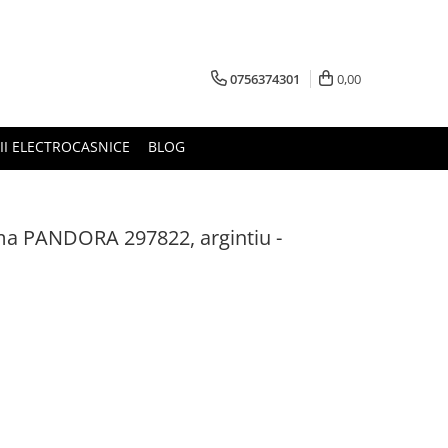
0756374301
0,00
RII ELECTROCASNICE
BLOG
ima PANDORA 297822, argintiu -