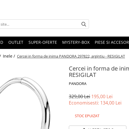
ND
OUTLET
SUPER-OFERTE
MYSTERY-BOX
PIESE SI ACCESO
 /
Inele /
Cercei in forma de inima PANDORA 297822, argintiu - RESIGILAT
Cercei in forma de in
RESIGILAT
PANDORA
329,00 Lei
195,00 Lei
Economisesti:
134,00
Lei
STOC EPUIZAT