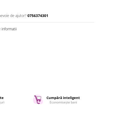
nevoie de ajutor?
0756374301
informatii
ate
Cumpără inteligent
țuri
Economisește bani