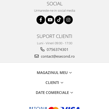
Home Cinema & Audio
SOCIAL
Playere, Boxe & Casti
Urmareste-ne in social media
Telescoape & Optica
Televizoare & accesorii
Bacanie
Ambalaje cadouri
SUPORT CLIENTI
Cadouri
Luni - Vineri 09:00 - 17:00
Curatenie si intretinere
0756374301
contact@esecond.ro
MAGAZINUL MEU
CLIENTI
DATE COMERCIALE