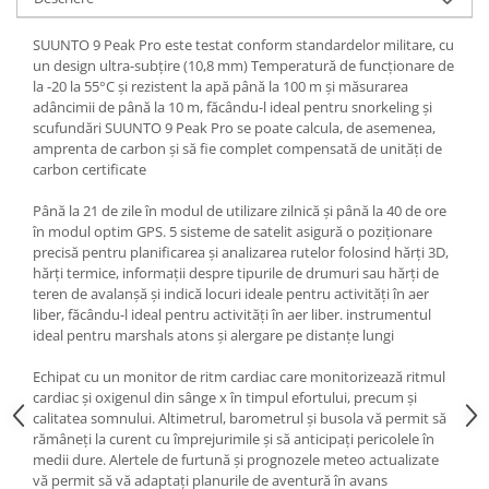
Fiare de calcat si masini de cusut
Ingrijire Locuinta
SUUNTO 9 Peak Pro este testat conform standardelor militare, cu
un design ultra-subțire (10,8 mm) Temperatură de funcționare de
Purificatoare de aer
la -20 la 55°C și rezistent la apă până la 100 m și măsurarea
Fashion
adâncimii de până la 10 m, făcându-l ideal pentru snorkeling și
scufundări SUUNTO 9 Peak Pro se poate calcula, de asemenea,
Bijuterii
amprenta de carbon și să fie complet compensată de unități de
Ceasuri barbatesti
carbon certificate
Ceasuri dama
Până la 21 de zile în modul de utilizare zilnică și până la 40 de ore
Cutii, curele si accesorii ceasuri
în modul optim GPS. 5 sisteme de satelit asigură o poziționare
Genti si accesorii barbati
precisă pentru planificarea și analizarea rutelor folosind hărți 3D,
hărți termice, informații despre tipurile de drumuri sau hărți de
Genti si accesorii femei
teren de avalanșă și indică locuri ideale pentru activități în aer
Imbracaminte barbati
liber, făcându-l ideal pentru activități în aer liber. instrumentul
Imbracaminte femei
ideal pentru marshals atons și alergare pe distanțe lungi
Imbracaminte si Incaltaminte copii
Echipat cu un monitor de ritm cardiac care monitorizează ritmul
Incaltaminte barbati
cardiac și oxigenul din sânge x în timpul efortului, precum și
Incaltaminte femei
calitatea somnului. Altimetrul, barometrul și busola vă permit să
rămâneți la curent cu împrejurimile și să anticipați pericolele în
Ochelari de soare
medii dure. Alertele de furtună și prognozele meteo actualizate
Ochelari de vedere
vă permit să vă adaptați planurile de aventură în avans