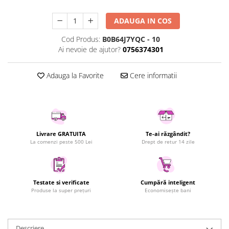
Uscatoare rufe
ADAUGA IN COS
Utilaje si materiale de constructii
Laptop, Tablete & Telefoane
Cod Produs:
B0B64J7YQC - 10
Ai nevoie de ajutor?
0756374301
Accesorii tablete
Laptopuri si Accesorii
Adauga la Favorite
Cere informatii
Telefoane Mobile & accesorii
Wearable & Gadgeturi
Electrocasnice & Climatizare
Accesorii si piese masini spalat
rufe si uscatoare
Livrare GRATUITA
Te-ai răzgândit?
La comenzi peste 500 Lei
Drept de retur 14 zile
Accesorii si piese masini spalat
vase
Aparate Frigorifice
Aparate Racire Aer
Testate si verificate
Cumpără inteligent
Produse la super prețuri
Economisește bani
Aragaze si cuptoare cu microunde
Climatizare & sisteme de incalzire
Electrocasnice pentru Bucatarie
Descriere