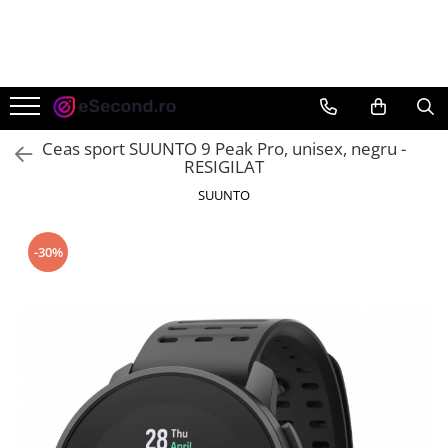
TOATE PRODUSELE
Auto Moto
Accesorii Auto
Ceas sport SUUNTO 9 Peak Pro, unisex, negru -
Anvelope & Jante
RESIGILAT
Covorase auto
SUUNTO
Echipamente pentru Atelier
Electronice Auto
-30%
Intretinere & Cosmetica auto
Moto
Reparatii si echipamente auto
Trotinete electrice
Casa, Gradina & Bricolaj
Accesorii usi
Bucatarie & Servire