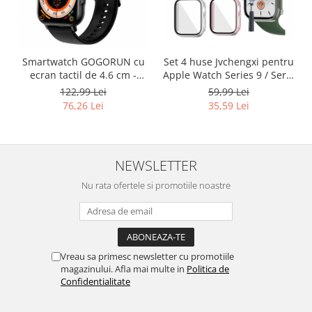
Retelistica & Supraveghere
Servere, Componente & UPS
Telecomenzi garaj
Sport & Activitati in aer liber
Smartwatch GOGORUN cu
Set 4 huse Jvchengxi pentru
ecran tactil de 4.6 cm -
Apple Watch Series 9 / Seria
Accesorii antrenament
RESIGILAT
8 / Seria 7, protecție din
122,99 Lei
59,99 Lei
Accesorii Fitness
sticlă - RESIGILAT
76,26 Lei
35,59 Lei
Accesorii sportive
Articole Voiaj
Camping
NEWSLETTER
Ciclism
Sporturi acvatice
Nu rata ofertele si promotiile noastre
Sporturi de interior
TV, Audio & Foto
Aparate Foto & Accesorii
Vreau sa primesc newsletter cu promotiile
Audio HI-FI & Profesionale
magazinului. Afla mai multe in
Politica de
Camere video si sport
Confidentialitate
Drone si Accesorii