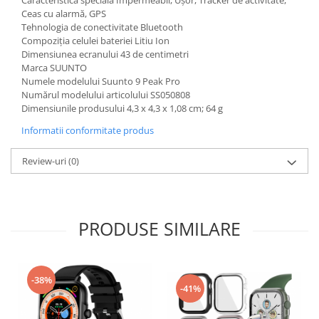
Caracteristică specială Impermeabil, Ușor, Tracker de activitate,
Igiena si ingrijire
Ceas cu alarmă, GPS
Jucarii si Jocuri
Tehnologia de conectivitate Bluetooth
Compoziția celulei bateriei Litiu Ion
Maternitate
Dimensiunea ecranului 43 de centimetri
Petshop
Marca SUUNTO
Numele modelului Suunto 9 Peak Pro
Accesorii animale de companie
Numărul modelului articolului SS050808
Acvaristica
Dimensiunile produsului ‎4,3 x 4,3 x 1,08 cm; 64 g
Castroane si adapatori animale
Informatii conformitate produs
Igiena animale de companie
Mobila si transport animale de
Review-uri
(0)
companie
Zgarzi, lese si hamuri
PC, Periferice & Software
PRODUSE SIMILARE
Componente PC
Desktop PC & Monitoare
Imprimante, Scanere &
-38%
Consumabile
-41%
Periferice PC