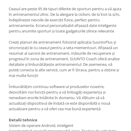
Gaming, Carti & Birotica
Ceasul are peste 95 de tipuri diferite de sporturi pentru a vă ajuta
Birotica & Papetarie
în antrenamentul zilnic. De la alergare la ciclism, de la înot la schi,
îndeplinește nevoile de exerciții fizice, perfect pentru
Console, Jocuri & Accesorii
antrenamente. Ecranul personalizabil afișează date inteligente
Ingrijire personala & Cosmetice
pentru anumite sporturi și toate gadgeturile zilnice relevante
Accesorii aparate de ras electrice
Creați planuri de antrenament folosind aplicația SuuntoPlus și
Accesorii aparate hair styling
sincronizați-le cu ceasul pentru a seta mementouri. Afișează un
Aparate & Accesorii ingrijire
rezumat al sarcinii de antrenament, măsurile de recuperare și
personala
progresul în zona de antrenament, SUUNTO Coach oferă analize
detaliate și îmbunătățește antrenamentul. De asemenea, vă
Aparate cosmetice
puteți conecta la alte servicii, cum ar fi Strava, pentru a obține și
Articole Sanatate si Wellness
mai multe funcții
Consumabile sanitare
Îmbunătățim continuu software-ul produselor noastre,
Cosmetice si produse ingrijire
dezvoltăm noi funcții pentru a vă îmbogăți experiența și
personala
remediam erorile întâlnite în domeniu. Vă sfătuim să vă
Igiena dentara
actualizați dispozitivul de îndată ce este disponibilă o nouă
actualizare pentru a vă oferi cea mai bună experiență
Jucarii, Copii & Bebe
Camera copilului
Detalii tehnice
Sistem de operare Android, inteligent
Hrana bebelusi