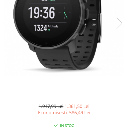
Curatenie si intretinere
Decoratiuni
Gradinarit
Hobby-uri creative
Iluminat & Electrice
Jaluzele
Kit-uri automatizari porti si usi
garaj
Mobila dormitor
Mobila gradina & terasa
Mobila Living & Dining
Organizare si depozitare
Rafturi
Sanitare
Scule electrice si unelte
1.947,99 Lei
1.361,50 Lei
Silicon, spume si solutii tehnice
Economisesti:
586,49
Lei
Sisteme Incalzire
IN STOC
Textile si covoare