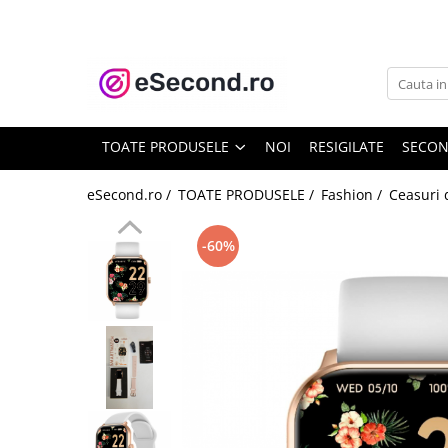
TOATE PRODUSELE
Auto Moto
Accesorii Auto
TOATE PRODUSELE
NOI
RESIGILATE
SECO
Anvelope & Jante
Covorase auto
eSecond.ro /
TOATE PRODUSELE /
Fashion /
Ceasuri
Echipamente pentru Atelier
Electronice Auto
-60%
Intretinere & Cosmetica auto
Moto
Reparatii si echipamente auto
Trotinete electrice
Casa, Gradina & Bricolaj
Accesorii usi
Bucatarie & Servire