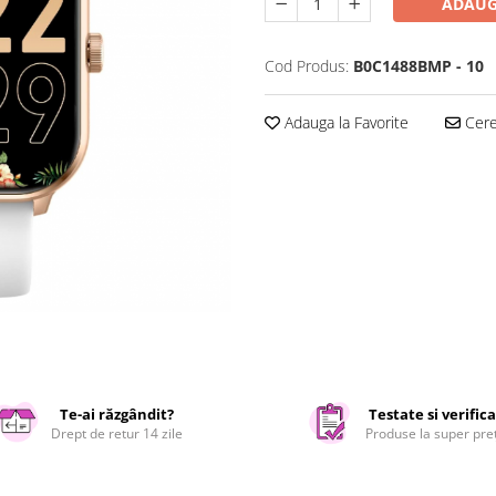
ADAUG
Cod Produs:
B0C1488BMP - 10
Adauga la Favorite
Cere 
Te-ai răzgândit?
Testate si verific
Drept de retur 14 zile
Produse la super pre