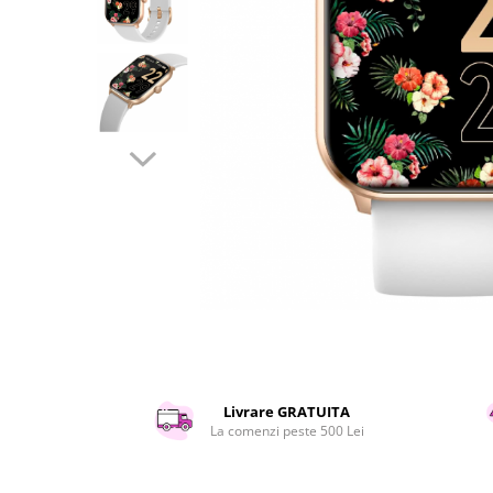
Curatenie si intretinere
Decoratiuni
Gradinarit
Hobby-uri creative
Iluminat & Electrice
Jaluzele
Kit-uri automatizari porti si usi
garaj
Mobila dormitor
Mobila gradina & terasa
Mobila Living & Dining
Organizare si depozitare
Rafturi
Sanitare
Scule electrice si unelte
Livrare GRATUITA
Silicon, spume si solutii tehnice
La comenzi peste 500 Lei
Sisteme Incalzire
Textile si covoare