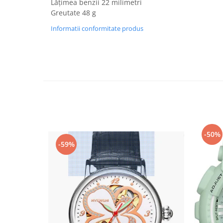
Lățimea benzii 22 milimetri
Fiare de calcat si masini de cusut
Greutate 48 g
Ingrijire Locuinta
Informatii conformitate produs
Purificatoare de aer
Fashion
Bijuterii
Ceasuri barbatesti
Ceasuri dama
Cutii, curele si accesorii ceasuri
Genti si accesorii barbati
Genti si accesorii femei
-50%
Imbracaminte barbati
-59%
Imbracaminte femei
Imbracaminte si Incaltaminte copii
Incaltaminte barbati
Incaltaminte femei
Ochelari de soare
Ochelari de vedere