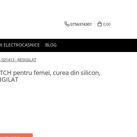
0756374301
0,00
RII ELECTROCASNICE
BLOG
h, 021413 - RESIGILAT
TCH pentru femei, curea din silicon,
SIGILAT