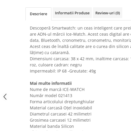
Uscatoare rufe
Informatii Produse
Review-uri
(0)
Utilaje si materiale de constructii
Descriere
Laptop, Tablete & Telefoane
Descoperă Smartwatch: un ceas inteligent care preia
Accesorii tablete
are ADN-ul mărcii Ice-Watch. Acest ceas digital are o
Laptopuri si Accesorii
data, Bluetooth, cronometru, cronometru, monitoriz
Telefoane Mobile & accesorii
Acest ceas de înaltă calitate are o curea din silico
lățime) cu cataramă.
Wearable & Gadgeturi
Dimensiuni carcasa: 38 x 42 mm, inaltime carcasa:
Electrocasnice & Climatizare
roz, culoare cadran: negru
Accesorii si piese masini spalat
Impermeabil: IP 68 -Greutate: 49g
rufe si uscatoare
Mai multe informatii
Accesorii si piese masini spalat
vase
Nume de marcă ICE-WATCH
Număr model 021413
Aparate Frigorifice
Forma articolului dreptunghiular
Aparate Racire Aer
Material carcasă Oțel inoxidabil
Aragaze si cuptoare cu microunde
Diametrul carcasei 42 milimetri
Climatizare & sisteme de incalzire
Grosimea carcasei 12 milimetri
Material banda Silicon
Electrocasnice pentru Bucatarie