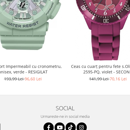
ort Impermeabil cu cronometru,
Ceas cu cuarț pentru fete s.Ol
unisex, verde - RESIGILAT
2595-PQ, violet - SECO
193,99 Lei
96,60 Lei
141,99 Lei
70,16 Lei
SOCIAL
Urmareste-ne in social media