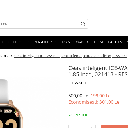
ND
OUTLET
SUPER-OFERTE
MYSTERY-BOX
PIESE SI ACCESO
 dama /
Ceas inteligent ICE-WATCH pentru femei, curea din silicon, 1.85 inc
Ceas inteligent ICE-WA
1.85 inch, 021413 - RE
ICE-WATCH
500,00 Lei
199,00 Lei
Economisesti:
301,00
Lei
IN STOC