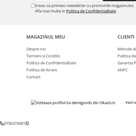
Igiena si ingrijire
Vreau sa primesc newsletter cu promotiile magazinului.
Jucarii si Jocuri
Afla mai multe in
Politica de Confidentialitate
Maternitate
Petshop
Accesorii animale de companie
MAGAZINUL MEU
CLIENTI
Acvaristica
Despre noi
Metode de
Castroane si adapatori animale
Termeni si Conditii
Politica d
Igiena animale de companie
Politica de Confidentialitate
Garantia 
Mobila si transport animale de
Politica de livrare
ANPC
companie
Contact
Zgarzi, lese si hamuri
PC, Periferice & Software
Componente PC
Vezi o
Desktop PC & Monitoare
Imprimante, Scanere &
Consumabile
0756374301
Periferice PC