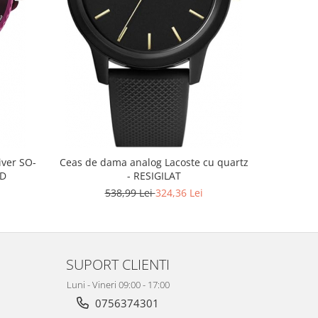
-40%
iver SO-
Ceas de dama analog Lacoste cu quartz
Ceas d
ND
- RESIGILAT
K
538,99 Lei
324,36 Lei
1
SUPORT CLIENTI
Luni - Vineri 09:00 - 17:00
0756374301