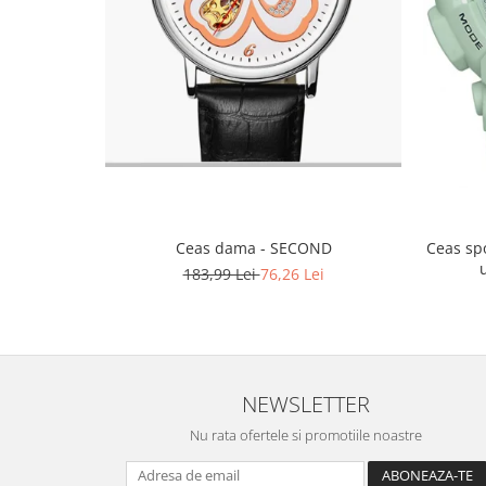
Gaming, Carti & Birotica
Birotica & Papetarie
Console, Jocuri & Accesorii
Ingrijire personala & Cosmetice
Accesorii aparate de ras electrice
Accesorii aparate hair styling
Aparate & Accesorii ingrijire
personala
Aparate cosmetice
Ceas sp
Ceas dama - SECOND
Articole Sanatate si Wellness
183,99 Lei
76,26 Lei
Consumabile sanitare
Cosmetice si produse ingrijire
personala
Igiena dentara
NEWSLETTER
Jucarii, Copii & Bebe
Nu rata ofertele si promotiile noastre
Camera copilului
Hrana bebelusi