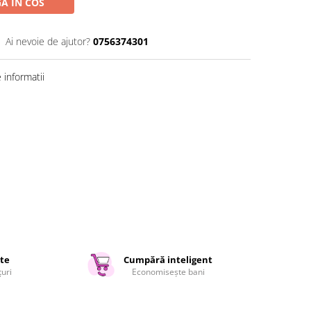
A IN COS
Ai nevoie de ajutor?
0756374301
informatii
ate
Cumpără inteligent
țuri
Economisește bani