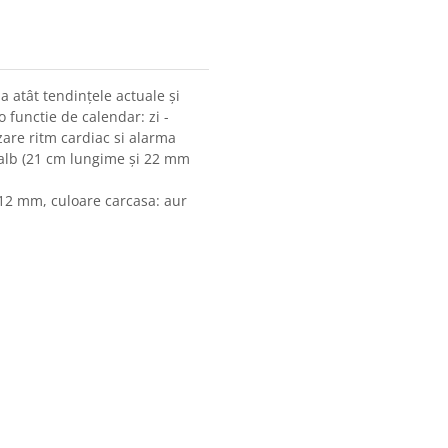
 atât tendințele actuale și
 functie de calendar: zi -
are ritm cardiac si alarma
n alb (21 cm lungime și 22 mm
 12 mm, culoare carcasa: aur