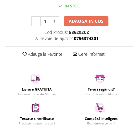
IN STOC
Uscatoare rufe
Utilaje si materiale de constructii
ADAUGA IN COS
Laptop, Tablete & Telefoane
Accesorii tablete
Cod Produs:
586292CZ
Ai nevoie de ajutor?
0756374301
Laptopuri si Accesorii
Telefoane Mobile & accesorii
Adauga la Favorite
Cere informatii
Wearable & Gadgeturi
Electrocasnice & Climatizare
Accesorii si piese masini spalat
rufe si uscatoare
Accesorii si piese masini spalat
Livrare GRATUITA
Te-ai răzgândit?
vase
La comenzi peste 500 Lei
Drept de retur 14 zile
Aparate Frigorifice
Aparate Racire Aer
Aragaze si cuptoare cu microunde
Testate si verificate
Cumpără inteligent
Produse la super prețuri
Economisește bani
Climatizare & sisteme de incalzire
Electrocasnice pentru Bucatarie