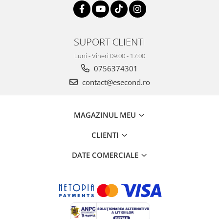
Retelistica & Supraveghere
Servere, Componente & UPS
Telecomenzi garaj
Sport & Activitati in aer liber
SUPORT CLIENTI
Accesorii antrenament
Luni - Vineri 09:00 - 17:00
Accesorii Fitness
0756374301
Accesorii sportive
contact@esecond.ro
Articole Voiaj
Camping
MAGAZINUL MEU
Ciclism
Sporturi acvatice
CLIENTI
Sporturi de interior
DATE COMERCIALE
TV, Audio & Foto
Aparate Foto & Accesorii
Audio HI-FI & Profesionale
Camere video si sport
Drone si Accesorii