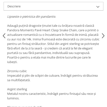
Fiare de calcat si masini de cusut
Descriere
Ingrijire Locuinta
Purificatoare de aer
Lipseste o pietricica din pandantiv.
Fashion
Adaugă puțină dragoste ținutei tale cu brățara noastră clasică
Bijuterii
Pandora Moments Pavé Heart Clasp Snake Chain, care a primit o
actualizare romantică cu o încuietoare în formă de inimă, placată
Ceasuri barbatesti
cu aur roz de 14k. Inima frumoasă este decorată cu zirconiu cubic
Ceasuri dama
pentru un finisaj strălucitor. Stilul din argint sterling se potrivește
Cutii, curele si accesorii ceasuri
fără efort de la zi la seară - și credem că arată la fel de elegant
purtată cu sau fără pandantive, individuală sau suprapusă.
Genti si accesorii barbati
Poartă-o pentru a etala mai multe dintre lucrurile pe care le
Genti si accesorii femei
iubești.
Imbracaminte barbati
Zirconiu cubic
Imbracaminte femei
Impecabil și plin de sclipiri de culoare, îndrăgit pentru strălucirea
Imbracaminte si Incaltaminte copii
sa multifațetată.
Incaltaminte barbati
Argint sterling
Incaltaminte femei
Metalul nostru caracteristic, îndrăgit pentru finisajul său rece și
Ochelari de soare
luminos.
Ochelari de vedere