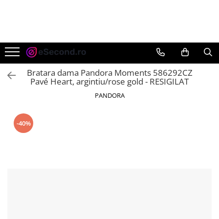
TOATE PRODUSELE
Auto Moto
Accesorii Auto
Bratara dama Pandora Moments 586292CZ
Anvelope & Jante
Pavé Heart, argintiu/rose gold - RESIGILAT
Covorase auto
PANDORA
Echipamente pentru Atelier
Electronice Auto
-40%
Intretinere & Cosmetica auto
Moto
Reparatii si echipamente auto
Trotinete electrice
Casa, Gradina & Bricolaj
Accesorii usi
Bucatarie & Servire