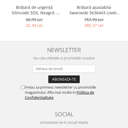
Igiena si ingrijire
Brățară ajustabila
Brățară de urgență
Jucarii si Jocuri
Swarovski 5636443 Lovely
Silincode SOS, Neagră -
Maternitate
heart white - RESIGILAT
RESIGILAT
757,99 Lei
35,99 Lei
Petshop
385,37 Lei
20,34 Lei
Accesorii animale de companie
Acvaristica
NEWSLETTER
Castroane si adapatori animale
Igiena animale de companie
Nu rata ofertele si promotiile noastre
Mobila si transport animale de
companie
Zgarzi, lese si hamuri
PC, Periferice & Software
Vreau sa primesc newsletter cu promotiile
magazinului. Afla mai multe in
Politica de
Componente PC
Confidentialitate
Desktop PC & Monitoare
Imprimante, Scanere &
SOCIAL
Consumabile
Periferice PC
Urmareste-ne in social media