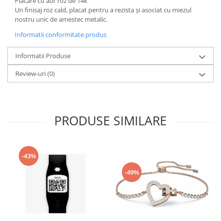
Placare cu aur roz de 14k
Gaming, Carti & Birotica
Un finisaj roz cald, placat pentru a rezista și asociat cu miezul
nostru unic de amestec metalic.
Birotica & Papetarie
Console, Jocuri & Accesorii
Informatii conformitate produs
Ingrijire personala & Cosmetice
Informatii Produse
Accesorii aparate de ras electrice
Review-uri
(0)
Accesorii aparate hair styling
Aparate & Accesorii ingrijire
personala
Aparate cosmetice
PRODUSE SIMILARE
Articole Sanatate si Wellness
Consumabile sanitare
Cosmetice si produse ingrijire
-43%
personala
Igiena dentara
-49%
Jucarii, Copii & Bebe
Camera copilului
Hrana bebelusi