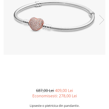
Curatenie si intretinere
Decoratiuni
Gradinarit
Hobby-uri creative
Iluminat & Electrice
Jaluzele
Kit-uri automatizari porti si usi
garaj
Mobila dormitor
Mobila gradina & terasa
Mobila Living & Dining
Organizare si depozitare
Rafturi
Sanitare
Scule electrice si unelte
687,00 Lei
409,00 Lei
Silicon, spume si solutii tehnice
Economisesti:
278,00
Lei
Sisteme Incalzire
Lipseste o pietricica din pandantiv.
Textile si covoare