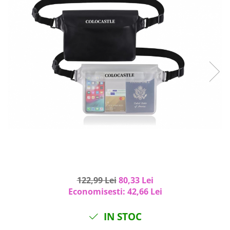
Curatenie si intretinere
Decoratiuni
Gradinarit
Hobby-uri creative
Iluminat & Electrice
Jaluzele
Kit-uri automatizari porti si usi
garaj
Mobila dormitor
Mobila gradina & terasa
Mobila Living & Dining
Organizare si depozitare
Rafturi
Sanitare
122,99 Lei
80,33 Lei
Scule electrice si unelte
Economisesti:
42,66
Lei
Silicon, spume si solutii tehnice
Sisteme Incalzire
IN STOC
Textile si covoare