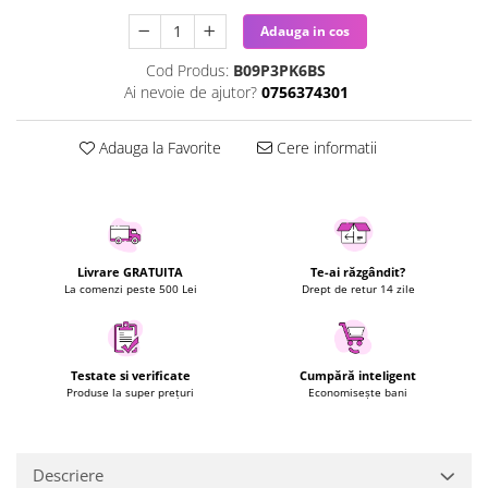
Uscatoare rufe
Adauga in cos
Utilaje si materiale de constructii
Cod Produs:
B09P3PK6BS
Laptop, Tablete & Telefoane
Ai nevoie de ajutor?
0756374301
Accesorii tablete
Laptopuri si Accesorii
Adauga la Favorite
Cere informatii
Telefoane Mobile & accesorii
Wearable & Gadgeturi
Electrocasnice & Climatizare
Accesorii si piese masini spalat
Livrare GRATUITA
Te-ai răzgândit?
rufe si uscatoare
La comenzi peste 500 Lei
Drept de retur 14 zile
Accesorii si piese masini spalat
vase
Aparate Frigorifice
Testate si verificate
Cumpără inteligent
Aparate Racire Aer
Produse la super prețuri
Economisește bani
Aragaze si cuptoare cu microunde
Climatizare & sisteme de incalzire
Electrocasnice pentru Bucatarie
Descriere