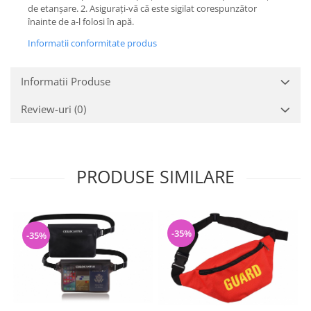
Gaming, Carti & Birotica
de etanșare. 2. Asigurați-vă că este sigilat corespunzător
înainte de a-l folosi în apă.
Birotica & Papetarie
Informatii conformitate produs
Console, Jocuri & Accesorii
Ingrijire personala & Cosmetice
Informatii Produse
Accesorii aparate de ras electrice
Accesorii aparate hair styling
Review-uri
(0)
Aparate & Accesorii ingrijire
personala
Aparate cosmetice
PRODUSE SIMILARE
Articole Sanatate si Wellness
Consumabile sanitare
Cosmetice si produse ingrijire
personala
-35%
-35%
Igiena dentara
Jucarii, Copii & Bebe
Camera copilului
Hrana bebelusi