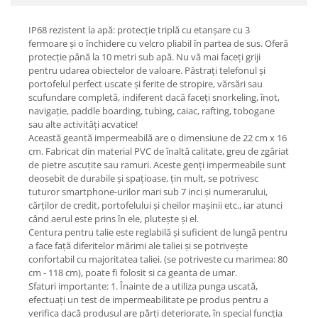
Fiare de calcat si masini de cusut
Ingrijire Locuinta
IP68 rezistent la apă: protecție triplă cu etanșare cu 3
fermoare și o închidere cu velcro pliabil în partea de sus. Oferă
Purificatoare de aer
protecție până la 10 metri sub apă. Nu vă mai faceți griji
Fashion
pentru udarea obiectelor de valoare. Păstrați telefonul și
portofelul perfect uscate și ferite de stropire, vărsări sau
Bijuterii
scufundare completă, indiferent dacă faceți snorkeling, înot,
Ceasuri barbatesti
navigație, paddle boarding, tubing, caiac, rafting, tobogane
Ceasuri dama
sau alte activități acvatice!
Această geantă impermeabilă are o dimensiune de 22 cm x 16
Cutii, curele si accesorii ceasuri
cm. Fabricat din material PVC de înaltă calitate, greu de zgâriat
Genti si accesorii barbati
de pietre ascuțite sau ramuri. Aceste genți impermeabile sunt
deosebit de durabile și spațioase, țin mult, se potrivesc
Genti si accesorii femei
tuturor smartphone-urilor mari sub 7 inci și numerarului,
Imbracaminte barbati
cărților de credit, portofelului și cheilor mașinii etc., iar atunci
Imbracaminte femei
când aerul este prins în ele, plutește și el.
Centura pentru talie este reglabilă și suficient de lungă pentru
Imbracaminte si Incaltaminte copii
a face față diferitelor mărimi ale taliei și se potrivește
Incaltaminte barbati
confortabil cu majoritatea taliei. (se potriveste cu marimea: 80
Incaltaminte femei
cm - 118 cm), poate fi folosit si ca geanta de umar.
Sfaturi importante: 1. Înainte de a utiliza punga uscată,
Ochelari de soare
efectuați un test de impermeabilitate pe produs pentru a
Ochelari de vedere
verifica dacă produsul are părți deteriorate, în special funcția