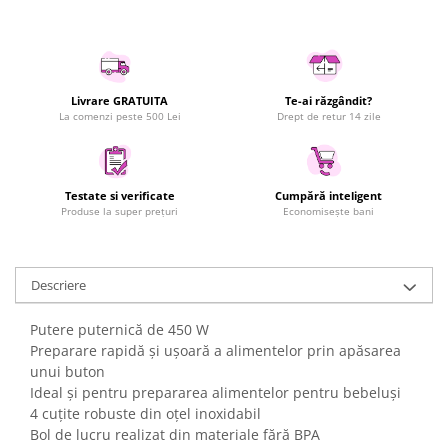
Uscatoare rufe
Utilaje si materiale de constructii
Laptop, Tablete & Telefoane
Livrare GRATUITA
Te-ai răzgândit?
Accesorii tablete
La comenzi peste 500 Lei
Drept de retur 14 zile
Laptopuri si Accesorii
Telefoane Mobile & accesorii
Wearable & Gadgeturi
Testate si verificate
Cumpără inteligent
Electrocasnice & Climatizare
Produse la super prețuri
Economisește bani
Accesorii si piese masini spalat
rufe si uscatoare
Accesorii si piese masini spalat
Descriere
vase
Putere puternică de 450 W
Aparate Frigorifice
Preparare rapidă și ușoară a alimentelor prin apăsarea
Aparate Racire Aer
unui buton
Aragaze si cuptoare cu microunde
Ideal și pentru prepararea alimentelor pentru bebeluși
Climatizare & sisteme de incalzire
4 cuțite robuste din oțel inoxidabil
Bol de lucru realizat din materiale fără BPA
Electrocasnice pentru Bucatarie