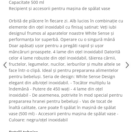
Capacitate 500 ml
Fiare de calcat si masini de cusut
Recipient și accesorii pentru mașina de spălat vase
Ingrijire Locuinta
Purificatoare de aer
Orbită de plăcere în fiecare zi. Alb lucios în combinație cu
Fashion
elemente din oțel inoxidabil cu finisaj satinat: Veți iubi
designul frumos al aparatelor noastre White Sense și
Bijuterii
performanța lor superbă. Operare cu o singură mână
Ceasuri barbatesti
Doar apăsați ușor pentru a pregăti rapid și ușor
Ceasuri dama
mâncăruri proaspete. 4 lame din oțel inoxidabil Datorită
celor 4 lame robuste din oțel inoxidabil, tăierea cărnii,
Cutii, curele si accesorii ceasuri
fructelor, legumelor, nucilor, ierburilor și multe altele se
Genti si accesorii barbati
face într-o clipă. Ideal și pentru prepararea alimentelor
Genti si accesorii femei
pentru bebeluși. Seria de design: White Sense Design
Imbracaminte barbati
elegant din alb/oțel inoxidabil. - Tocător multiplu la
îndemână - Putere de 450 wați - 4 lame din oțel
Imbracaminte femei
inoxidabil - De asemenea, potrivite în mod special pentru
Imbracaminte si Incaltaminte copii
prepararea hranei pentru bebeluși - Vas de tocat de
Incaltaminte barbati
înaltă calitate, care poate fi spălat în mașină de spălat
Incaltaminte femei
vase (500 ml) - Accesorii pentru mașina de spălat vase -
Culoare: negru/oțel inoxidabil
Ochelari de soare
Ochelari de vedere