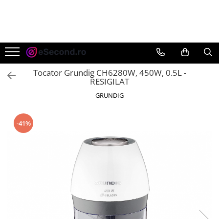
TOATE PRODUSELE
Auto Moto
Accesorii Auto
Tocator Grundig CH6280W, 450W, 0.5L -
Anvelope & Jante
RESIGILAT
Covorase auto
GRUNDIG
Echipamente pentru Atelier
Electronice Auto
-41%
Intretinere & Cosmetica auto
Moto
Reparatii si echipamente auto
Trotinete electrice
Casa, Gradina & Bricolaj
Accesorii usi
Bucatarie & Servire