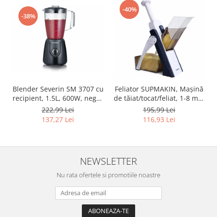
Igiena si ingrijire
-40%
-38%
Jucarii si Jocuri
Maternitate
Petshop
Accesorii animale de companie
Acvaristica
Castroane si adapatori animale
Blender Severin SM 3707 cu
Feliator SUPMAKIN, Mașină
Igiena animale de companie
recipient, 1.5L, 600W, negru
de tăiat/tocat/feliat, 1-8 mm
- RESIGILAT
- RESIGILAT
Mobila si transport animale de
222,99 Lei
195,99 Lei
companie
137,27 Lei
116,93 Lei
Zgarzi, lese si hamuri
PC, Periferice & Software
Componente PC
NEWSLETTER
Desktop PC & Monitoare
Nu rata ofertele si promotiile noastre
Imprimante, Scanere &
Consumabile
Periferice PC