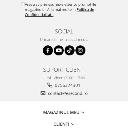
Retelistica & Supraveghere
Vreau sa primesc newsletter cu promotiile
Servere, Componente & UPS
magazinului. Afla mai multe in
Politica de
Confidentialitate
Telecomenzi garaj
Sport & Activitati in aer liber
SOCIAL
Accesorii antrenament
Accesorii Fitness
Urmareste-ne in social media
Accesorii sportive
Articole Voiaj
Camping
SUPORT CLIENTI
Ciclism
Sporturi acvatice
Luni - Vineri 09:00 - 17:00
Sporturi de interior
0756374301
TV, Audio & Foto
contact@esecond.ro
Aparate Foto & Accesorii
Audio HI-FI & Profesionale
MAGAZINUL MEU
Camere video si sport
Drone si Accesorii
CLIENTI