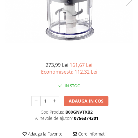
Curatenie si intretinere
Decoratiuni
Gradinarit
Hobby-uri creative
Iluminat & Electrice
Jaluzele
Kit-uri automatizari porti si usi
garaj
Mobila dormitor
273,99 Lei
161,67 Lei
Economisesti:
112,32
Lei
Mobila gradina & terasa
Mobila Living & Dining
IN STOC
Organizare si depozitare
Rafturi
ADAUGA IN COS
Sanitare
Cod Produs:
B00GNVTXB2
Scule electrice si unelte
Ai nevoie de ajutor?
0756374301
Silicon, spume si solutii tehnice
Sisteme Incalzire
Adauga la Favorite
Cere informatii
Textile si covoare