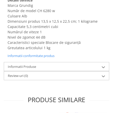
Detalii tehnice
Gaming, Carti & Birotica
Marca Grundig
Număr de model CH 6280 w
Birotica & Papetarie
Culoare Alb
Console, Jocuri & Accesorii
Dimensiuni produs ‎13,5 x 12,5 x 22,5 cm; 1 kilograme
Ingrijire personala & Cosmetice
Capacitate 5,3 centimetri cubi
Accesorii aparate de ras electrice
Numărul de viteze 1
Nivel de zgomot 44 dB
Accesorii aparate hair styling
Caracteristici speciale Blocare de siguranță
Aparate & Accesorii ingrijire
Greutatea articolului 1 kg
personala
Informatii conformitate produs
Aparate cosmetice
Articole Sanatate si Wellness
Informatii Produse
Consumabile sanitare
Review-uri
(0)
Cosmetice si produse ingrijire
personala
Igiena dentara
Jucarii, Copii & Bebe
PRODUSE SIMILARE
Camera copilului
Hrana bebelusi