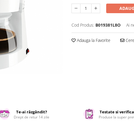
ADAUG
Cod Produs:
B019381L8O
Ai n
Adauga la Favorite
Cere 
Te-ai răzgândit?
Testate si verific
Drept de retur 14 zile
Produse la super pre