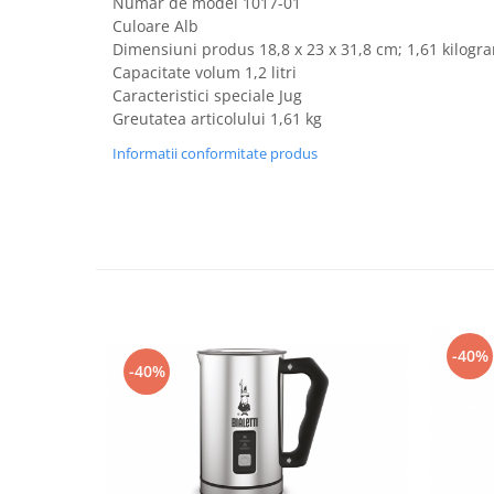
Număr de model ‎1017-01
Fiare de calcat si masini de cusut
Culoare Alb
Ingrijire Locuinta
Dimensiuni produs ‎18,8 x 23 x 31,8 cm; 1,61 kilogr
Purificatoare de aer
Capacitate volum 1,2 litri
Caracteristici speciale Jug
Fashion
Greutatea articolului 1,61 kg
Bijuterii
Informatii conformitate produs
Ceasuri barbatesti
Ceasuri dama
Cutii, curele si accesorii ceasuri
Genti si accesorii barbati
Genti si accesorii femei
Imbracaminte barbati
Imbracaminte femei
-40%
Imbracaminte si Incaltaminte copii
-40%
Incaltaminte barbati
Incaltaminte femei
Ochelari de soare
Ochelari de vedere