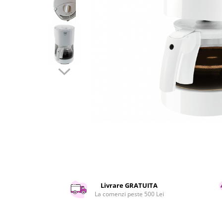
Curatenie si intretinere
Decoratiuni
Gradinarit
Hobby-uri creative
Iluminat & Electrice
Jaluzele
Kit-uri automatizari porti si usi
garaj
Mobila dormitor
Mobila gradina & terasa
Mobila Living & Dining
Organizare si depozitare
Rafturi
Sanitare
Scule electrice si unelte
Livrare GRATUITA
Silicon, spume si solutii tehnice
La comenzi peste 500 Lei
Sisteme Incalzire
Textile si covoare