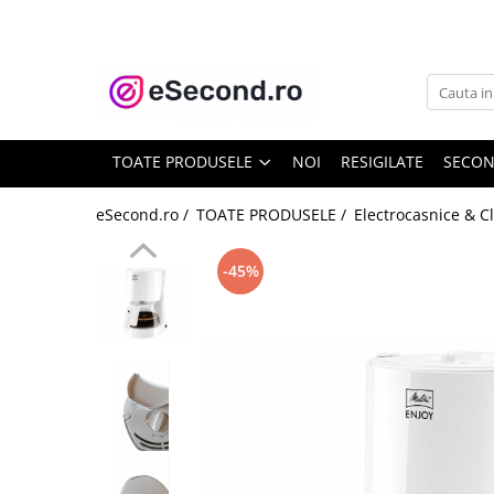
TOATE PRODUSELE
Auto Moto
Accesorii Auto
TOATE PRODUSELE
NOI
RESIGILATE
SECO
Anvelope & Jante
Covorase auto
eSecond.ro /
TOATE PRODUSELE /
Electrocasnice & C
Echipamente pentru Atelier
Electronice Auto
-45%
Intretinere & Cosmetica auto
Moto
Reparatii si echipamente auto
Trotinete electrice
Casa, Gradina & Bricolaj
Accesorii usi
Bucatarie & Servire