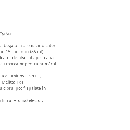
itatea
ă, bogată în aromă, indicator
au 15 căni mici (85 ml)
icator de nivel al apei, capac
lă cu marcator pentru numărul
utator luminos ON/OFF,
e Melitta 1x4
lciorul pot fi spălate în
u filtru, AromaSelector,