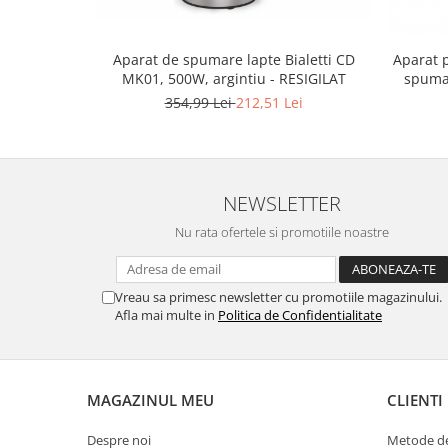
Gaming, Carti & Birotica
Birotica & Papetarie
Aparat 
Aparat de spumare lapte Bialetti CD
Console, Jocuri & Accesorii
spuman
MK01, 500W, argintiu - RESIGILAT
Ingrijire personala & Cosmetice
354,99 Lei
212,51 Lei
Accesorii aparate de ras electrice
Accesorii aparate hair styling
Aparate & Accesorii ingrijire
personala
NEWSLETTER
Aparate cosmetice
Nu rata ofertele si promotiile noastre
Articole Sanatate si Wellness
Consumabile sanitare
Vreau sa primesc newsletter cu promotiile magazinului.
Cosmetice si produse ingrijire
Afla mai multe in
Politica de Confidentialitate
personala
Igiena dentara
Jucarii, Copii & Bebe
MAGAZINUL MEU
CLIENTI
Camera copilului
Hrana bebelusi
Despre noi
Metode de