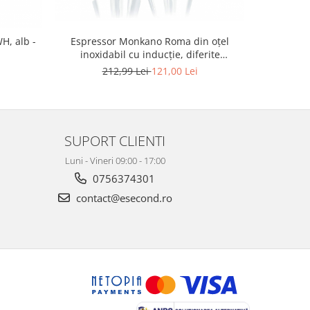
Filtru de 
H, alb -
Espressor Monkano Roma din oțel
TCZ7003
inoxidabil cu inducție, diferite
dimensiuni (4/2 căni) - RESIGILAT
212,99 Lei
121,00 Lei
SUPORT CLIENTI
Luni - Vineri 09:00 - 17:00
0756374301
contact@esecond.ro