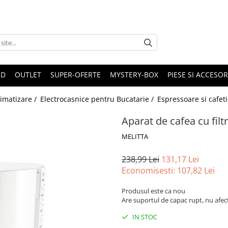
ND
OUTLET
SUPER-OFERTE
MYSTERY-BOX
PIESE SI ACCESO
limatizare /
Electrocasnice pentru Bucatarie /
Espressoare si cafet
Aparat de cafea cu filt
MELITTA
238,99 Lei
131,17 Lei
Economisesti:
107,82
Lei
Produsul este ca nou
Are suportul de capac rupt, nu afec
IN STOC