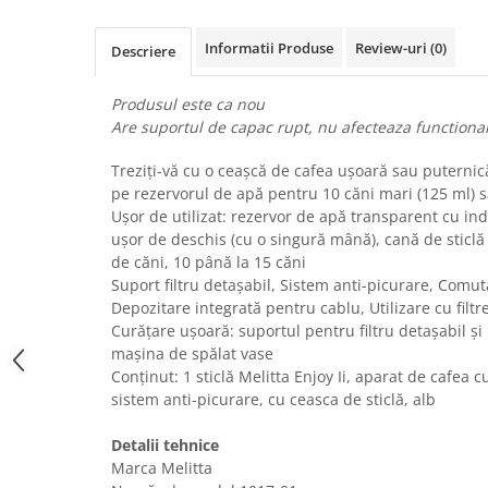
Uscatoare rufe
Informatii Produse
Review-uri
(0)
Utilaje si materiale de constructii
Descriere
Laptop, Tablete & Telefoane
Produsul este ca nou
Accesorii tablete
Are suportul de capac rupt, nu afecteaza functional
Laptopuri si Accesorii
Telefoane Mobile & accesorii
Treziți-vă cu o ceașcă de cafea ușoară sau puternic
pe rezervorul de apă pentru 10 căni mari (125 ml) s
Wearable & Gadgeturi
Ușor de utilizat: rezervor de apă transparent cu ind
Electrocasnice & Climatizare
ușor de deschis (cu o singură mână), cană de stic
Accesorii si piese masini spalat
de căni, 10 până la 15 căni
rufe si uscatoare
Suport filtru detașabil, Sistem anti-picurare, Com
Depozitare integrată pentru cablu, Utilizare cu filtr
Accesorii si piese masini spalat
Curățare ușoară: suportul pentru filtru detașabil și u
vase
mașina de spălat vase
Aparate Frigorifice
Conținut: 1 sticlă Melitta Enjoy Ii, aparat de cafea c
Aparate Racire Aer
sistem anti-picurare, cu ceasca de sticlă, alb
Aragaze si cuptoare cu microunde
Detalii tehnice
Climatizare & sisteme de incalzire
Marca Melitta
Electrocasnice pentru Bucatarie