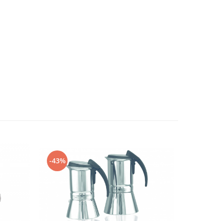
-43%
-41%