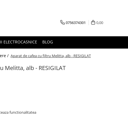
0756374301
0,00
RII ELECTROCASNICE
BLOG
iere /
Aparat de cafea cu filtru Melitta, alb - RESIGILAT
ru Melitta, alb - RESIGILAT
teaza functionalitatea