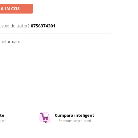
A IN COS
evoie de ajutor?
0756374301
informatii
ate
Cumpără inteligent
țuri
Economisește bani