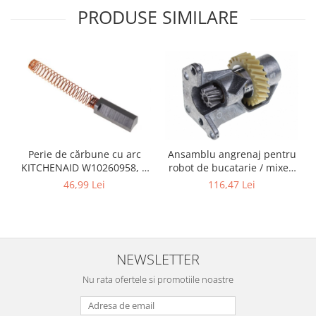
Fiare de calcat si masini de cusut
PRODUSE SIMILARE
Ingrijire Locuinta
Purificatoare de aer
Fashion
Bijuterii
Ceasuri barbatesti
Ceasuri dama
Cutii, curele si accesorii ceasuri
Perie de cărbune cu arc
Ansamblu angrenaj pentru
Genti si accesorii barbati
KITCHENAID W10260958, 6
robot de bucatarie / mixer,
Genti si accesorii femei
x6 x 19 mm, pentru 5KSM15
KITCHENAID 2403092
46,99 Lei
116,47 Lei
Imbracaminte barbati
Imbracaminte femei
Imbracaminte si Incaltaminte copii
Incaltaminte barbati
NEWSLETTER
Incaltaminte femei
Nu rata ofertele si promotiile noastre
Ochelari de soare
Ochelari de vedere