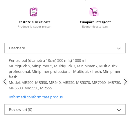
Uscatoare rufe
Utilaje si materiale de constructii
Laptop, Tablete & Telefoane
Testate si verificate
Cumpără inteligent
Produse la super prețuri
Economisește bani
Accesorii tablete
Laptopuri si Accesorii
Telefoane Mobile & accesorii
Descriere
Wearable & Gadgeturi
Electrocasnice & Climatizare
Pentru bol (diametru 13cm) 500 ml și 1000 ml -
Multiquick 5, Minipimer 5, Multiquick 7, Minipimer 7, Multiquick
Accesorii si piese masini spalat
professional, Minipimer professional, Multiquick fresh, Minipimer
rufe si uscatoare
fresh
Model: MR500, MR530, MR540, MR550, MR5070, MR7060 , MR730,
Accesorii si piese masini spalat
MR5500, MR5550, MR555
vase
Aparate Frigorifice
Informatii conformitate produs
Aparate Racire Aer
Review-uri
(0)
Aragaze si cuptoare cu microunde
Climatizare & sisteme de incalzire
Electrocasnice pentru Bucatarie