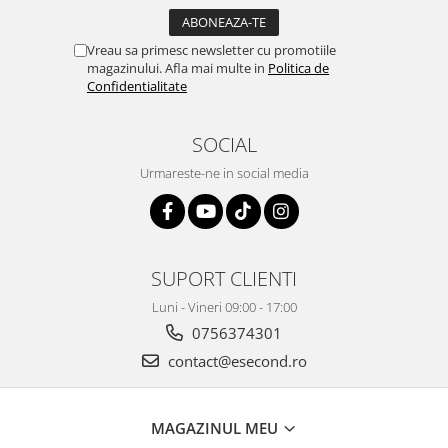
Gaming, Carti & Birotica
Birotica & Papetarie
Vreau sa primesc newsletter cu promotiile
magazinului. Afla mai multe in
Politica de
Console, Jocuri & Accesorii
Confidentialitate
Ingrijire personala & Cosmetice
Accesorii aparate de ras electrice
SOCIAL
Accesorii aparate hair styling
Urmareste-ne in social media
Aparate & Accesorii ingrijire
personala
Aparate cosmetice
Articole Sanatate si Wellness
SUPORT CLIENTI
Consumabile sanitare
Cosmetice si produse ingrijire
Luni - Vineri 09:00 - 17:00
personala
0756374301
Igiena dentara
contact@esecond.ro
Jucarii, Copii & Bebe
Camera copilului
MAGAZINUL MEU
Hrana bebelusi