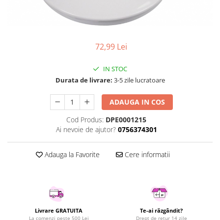
Curatenie si intretinere
Decoratiuni
Gradinarit
Hobby-uri creative
72,99 Lei
Iluminat & Electrice
Jaluzele
IN STOC
Kit-uri automatizari porti si usi
Durata de livrare:
3-5 zile lucratoare
garaj
ADAUGA IN COS
Mobila dormitor
Mobila gradina & terasa
Cod Produs:
DPE0001215
Mobila Living & Dining
Ai nevoie de ajutor?
0756374301
Organizare si depozitare
Rafturi
Adauga la Favorite
Cere informatii
Sanitare
Scule electrice si unelte
Silicon, spume si solutii tehnice
Sisteme Incalzire
Livrare GRATUITA
Te-ai răzgândit?
Textile si covoare
La comenzi peste 500 Lei
Drept de retur 14 zile