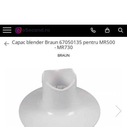
TOATE PRODUSELE
Auto Moto
Accesorii Auto
Capac blender Braun 67050135 pentru MR500
Anvelope & Jante
- MR730
Covorase auto
BRAUN
Echipamente pentru Atelier
Electronice Auto
Intretinere & Cosmetica auto
Moto
Reparatii si echipamente auto
Trotinete electrice
Casa, Gradina & Bricolaj
Accesorii usi
Bucatarie & Servire