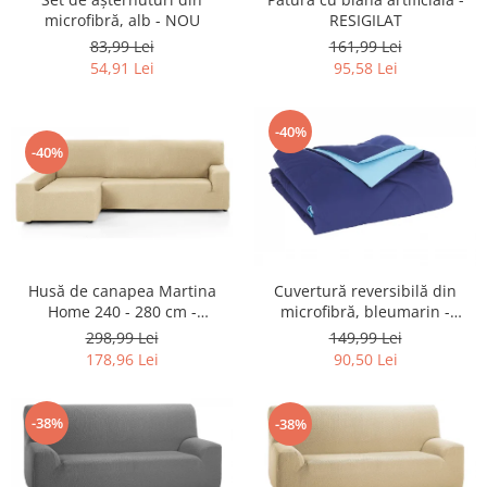
Retelistica & Supraveghere
microfibră, alb - NOU
RESIGILAT
Servere, Componente & UPS
83,99 Lei
161,99 Lei
Telecomenzi garaj
54,91 Lei
95,58 Lei
Sport & Activitati in aer liber
Accesorii antrenament
-40%
Accesorii Fitness
-40%
Accesorii sportive
Articole Voiaj
Camping
Ciclism
Sporturi acvatice
Husă de canapea Martina
Cuvertură reversibilă din
Home 240 - 280 cm -
microfibră, bleumarin -
Sporturi de interior
RESIGILAT
RESIGILAT
298,99 Lei
149,99 Lei
TV, Audio & Foto
178,96 Lei
90,50 Lei
Aparate Foto & Accesorii
Audio HI-FI & Profesionale
-38%
-38%
Camere video si sport
Drone si Accesorii