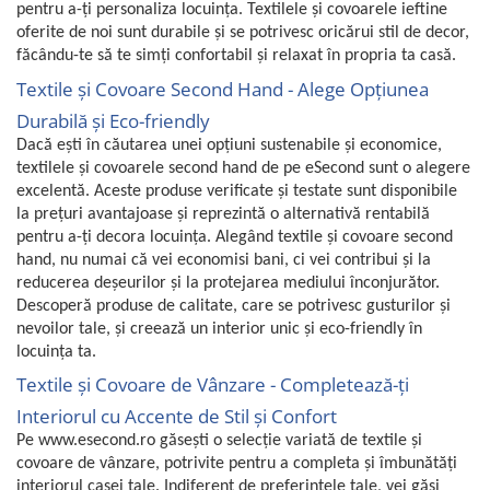
pentru a-ți personaliza locuința. Textilele și covoarele ieftine
oferite de noi sunt durabile și se potrivesc oricărui stil de decor,
făcându-te să te simți confortabil și relaxat în propria ta casă.
Textile și Covoare Second Hand - Alege Opțiunea
Durabilă și Eco-friendly
Dacă ești în căutarea unei opțiuni sustenabile și economice,
textilele și covoarele second hand de pe eSecond sunt o alegere
excelentă. Aceste produse verificate și testate sunt disponibile
la prețuri avantajoase și reprezintă o alternativă rentabilă
pentru a-ți decora locuința. Alegând textile și covoare second
hand, nu numai că vei economisi bani, ci vei contribui și la
reducerea deșeurilor și la protejarea mediului înconjurător.
Descoperă produse de calitate, care se potrivesc gusturilor și
nevoilor tale, și creează un interior unic și eco-friendly în
locuința ta.
Textile și Covoare de Vânzare - Completează-ți
Interiorul cu Accente de Stil și Confort
Pe www.esecond.ro găsești o selecție variată de textile și
covoare de vânzare, potrivite pentru a completa și îmbunătăți
interiorul casei tale. Indiferent de preferințele tale, vei găsi