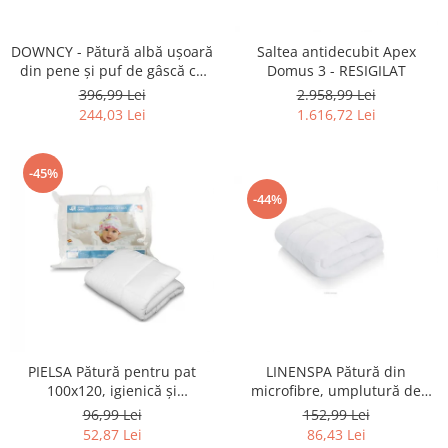
Uscatoare rufe
Utilaje si materiale de constructii
DOWNCY - Pătură albă ușoară
Saltea antidecubit Apex
din pene și puf de gâscă cu
Domus 3 - RESIGILAT
Laptop, Tablete & Telefoane
husă din bumbac 100%, 260 x
396,99 Lei
2.958,99 Lei
Accesorii tablete
220 cm ALB NOU
244,03 Lei
1.616,72 Lei
Laptopuri si Accesorii
Telefoane Mobile & accesorii
-45%
Wearable & Gadgeturi
-44%
Electrocasnice & Climatizare
Accesorii si piese masini spalat
rufe si uscatoare
Accesorii si piese masini spalat
vase
Aparate Frigorifice
Aparate Racire Aer
LINENSPA Pătură din
PIELSA Pătură pentru pat
Aragaze si cuptoare cu microunde
microfibre, umplutură de
100x120, igienică și
plapumă ultra moale 155x220
respirabilă, toamnă-iarnă ALB
Climatizare & sisteme de incalzire
152,99 Lei
96,99 Lei
cm, ALB RESIGILAT
NOU
86,43 Lei
52,87 Lei
Electrocasnice pentru Bucatarie