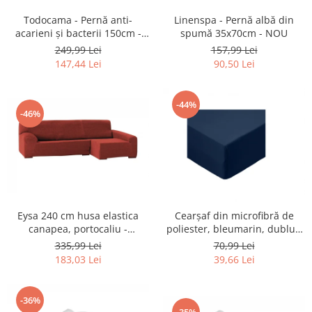
Gaming, Carti & Birotica
Todocama - Pernă anti-
Linenspa - Pernă albă din
Birotica & Papetarie
acarieni şi bacterii 150cm -
spumă 35x70cm - NOU
RESIGILAT
Console, Jocuri & Accesorii
249,99 Lei
157,99 Lei
147,44 Lei
90,50 Lei
Ingrijire personala & Cosmetice
Accesorii aparate de ras electrice
-44%
Accesorii aparate hair styling
-46%
Aparate & Accesorii ingrijire
personala
Aparate cosmetice
Articole Sanatate si Wellness
Consumabile sanitare
Cosmetice si produse ingrijire
Eysa 240 cm husa elastica
Cearşaf din microfibră de
personala
canapea, portocaliu -
poliester, bleumarin, dublu -
RESIGILAT
NOU
Igiena dentara
335,99 Lei
70,99 Lei
183,03 Lei
39,66 Lei
Jucarii, Copii & Bebe
Camera copilului
Hrana bebelusi
-36%
-35%