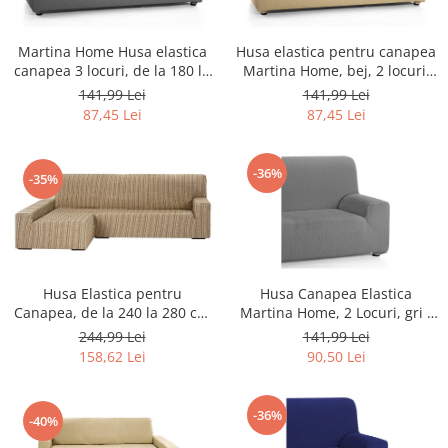
Home Cinema & Audio
Playere, Boxe & Casti
Martina Home Husa elastica
Husa elastica pentru canapea
Telescoape & Optica
canapea 3 locuri, de la 180 la
Martina Home, bej, 2 locuri,
Televizoare & accesorii
240 cm, Culoare Gri -
120 la 190 cm - RESIGILAT
141,99 Lei
141,99 Lei
RESIGILAT
Bacanie
87,45 Lei
87,45 Lei
Ambalaje cadouri
Cadouri
-36%
-35%
Curatenie si intretinere
Husa Elastica pentru
Husa Canapea Elastica
Canapea, de la 240 la 280 cm
Martina Home, 2 Locuri, gri -
- NOU
NOU
244,99 Lei
141,99 Lei
158,62 Lei
90,50 Lei
-36%
-40%