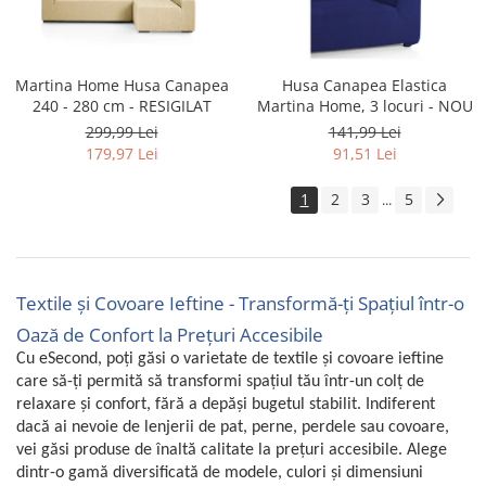
Martina Home Husa Canapea
Husa Canapea Elastica
240 - 280 cm - RESIGILAT
Martina Home, 3 locuri - NOU
299,99 Lei
141,99 Lei
179,97 Lei
91,51 Lei
1
2
3
5
...
Textile și Covoare Ieftine - Transformă-ți Spațiul într-o
Oază de Confort la Prețuri Accesibile
Cu eSecond, poți găsi o varietate de textile și covoare ieftine
care să-ți permită să transformi spațiul tău într-un colț de
relaxare și confort, fără a depăși bugetul stabilit. Indiferent
dacă ai nevoie de lenjerii de pat, perne, perdele sau covoare,
vei găsi produse de înaltă calitate la prețuri accesibile. Alege
dintr-o gamă diversificată de modele, culori și dimensiuni