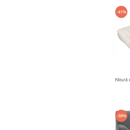
Igiena si ingrijire
Jucarii si Jocuri
-41%
Maternitate
Petshop
Accesorii animale de companie
Acvaristica
Castroane si adapatori animale
Igiena animale de companie
Mobila si transport animale de
companie
Zgarzi, lese si hamuri
PC, Periferice & Software
Componente PC
Desktop PC & Monitoare
Imprimante, Scanere &
Consumabile
-38%
Periferice PC