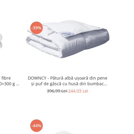
-39%
 fibre
DOWNCY - Pătură albă ușoară din pene
0+300 g -
și puf de gâscă cu husă din bumbac
100%, 260 x 220 cm ALB NOU
396,99 Lei
244,03 Lei
-44%