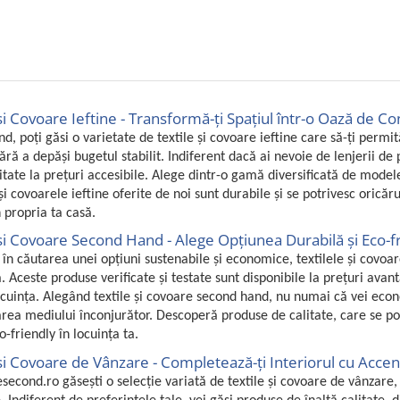
și Covoare Ieftine - Transformă-ți Spațiul într-o Oază de Con
d, poți găsi o varietate de textile și covoare ieftine care să-ți permit
fără a depăși bugetul stabilit. Indiferent dacă ai nevoie de lenjerii d
litate la prețuri accesibile. Alege dintr-o gamă diversificată de modele
și covoarele ieftine oferite de noi sunt durabile și se potrivesc oricăru
n propria ta casă.
 și Covoare Second Hand - Alege Opțiunea Durabilă și Eco-f
 în căutarea unei opțiuni sustenabile și economice, textilele și covo
. Aceste produse verificate și testate sunt disponibile la prețuri avant
cuința. Alegând textile și covoare second hand, nu numai că vei econom
area mediului înconjurător. Descoperă produse de calitate, care se potr
o-friendly în locuința ta.
și Covoare de Vânzare - Completează-ți Interiorul cu Accent
econd.ro găsești o selecție variată de textile și covoare de vânzare, 