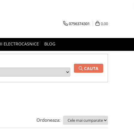
0756374301
0,00
RII ELECTROCASNICE
BLOG
CAUTA
Ordoneaza: