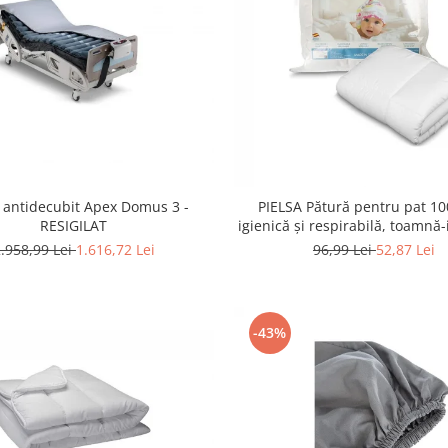
a antidecubit Apex Domus 3 -
PIELSA Pătură pentru pat 10
RESIGILAT
igienică și respirabilă, toamnă
NOU
.958,99 Lei
1.616,72 Lei
96,99 Lei
52,87 Lei
-43%