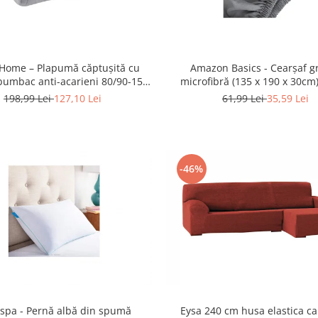
Amazon Basics - Cearşaf gr
 Home – Plapumă căptușită cu
microfibră (135 x 190 x 30cm
 bumbac anti-acarieni 80/90-150
x 220 cm - NOU
61,99 Lei
35,59 Lei
198,99 Lei
127,10 Lei
-46%
spa - Pernă albă din spumă
Eysa 240 cm husa elastica c