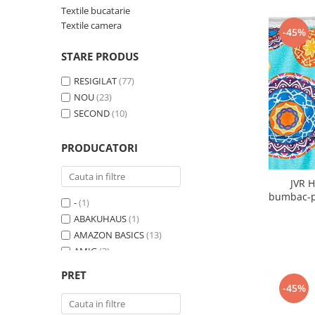
Curatenie si intretinere
Textile bucatarie
Decoratiuni
Textile camera
-45%
Gradinarit
STARE PRODUS
Hobby-uri creative
Iluminat & Electrice
RESIGILAT
(77)
Jaluzele
NOU
(23)
SECOND
(10)
Kit-uri automatizari porti si usi
garaj
Mobila dormitor
PRODUCATORI
Mobila gradina & terasa
JVR 
Mobila Living & Dining
bumbac-po
Organizare si depozitare
-
(1)
ABAKUHAUS
(1)
Rafturi
AMAZON BASICS
(13)
Sanitare
AMIG
(3)
Scule electrice si unelte
APEX
(1)
PRET
Silicon, spume si solutii tehnice
ASK PACK
(1)
-45%
Sisteme Incalzire
ATSENSE
(1)
Textile si covoare