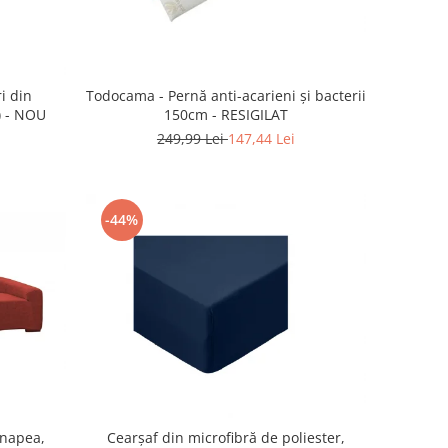
i din
Todocama - Pernă anti-acarieni şi bacterii
) - NOU
150cm - RESIGILAT
249,99 Lei
147,44 Lei
-44%
anapea,
Cearşaf din microfibră de poliester,