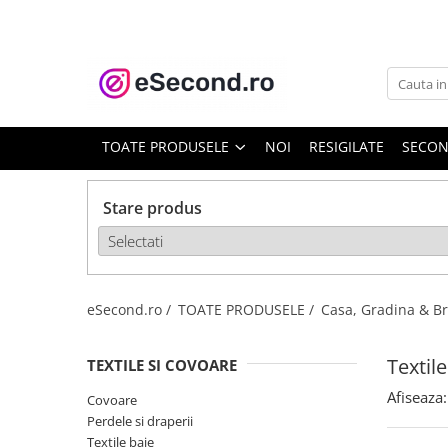
TOATE PRODUSELE
Auto Moto
Accesorii Auto
TOATE PRODUSELE
NOI
RESIGILATE
SECO
Anvelope & Jante
Covorase auto
Stare produs
Echipamente pentru Atelier
Electronice Auto
Intretinere & Cosmetica auto
Moto
eSecond.ro /
TOATE PRODUSELE /
Casa, Gradina & Br
Reparatii si echipamente auto
Trotinete electrice
Textil
TEXTILE SI COVOARE
Casa, Gradina & Bricolaj
Afiseaza:
Covoare
Accesorii usi
Perdele si draperii
Bucatarie & Servire
Textile baie