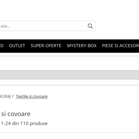
ND
OUTLET
SUPER-OFERTE
MYSTERY-BOX
PIESE SI ACCESO
icolaj /
Textile si covoare
e si covoare
1-
24
din
110
produse