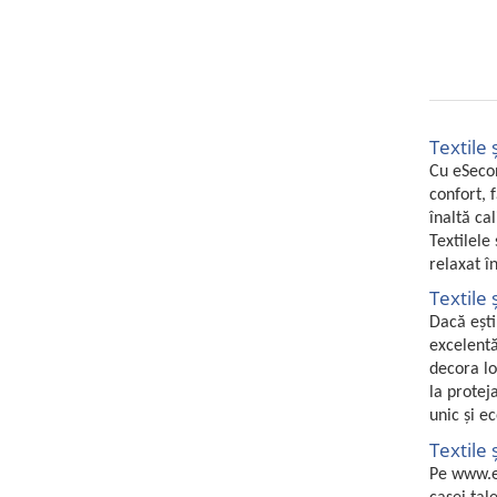
Home Cinema & Audio
Playere, Boxe & Casti
Telescoape & Optica
Televizoare & accesorii
Bacanie
Textile 
Ambalaje cadouri
Cu eSecon
Cadouri
confort, 
Curatenie si intretinere
înaltă ca
Textilele 
relaxat î
Textile
Dacă ești
excelentă
decora lo
la protej
unic și ec
Textile 
Pe www.es