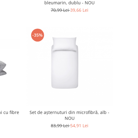
bleumarin, dublu - NOU
70,99 Lei
39,66 Lei
-35%
i cu fibre
Set de așternuturi din microfibră, alb -
NOU
83,99 Lei
54,91 Lei