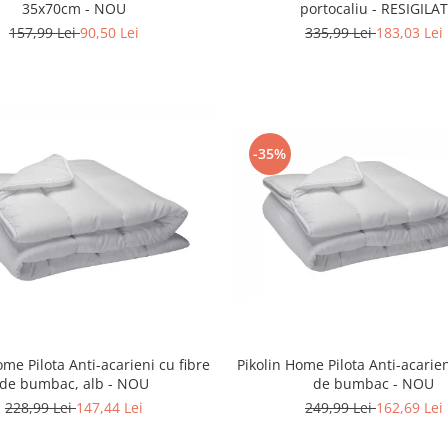
35x70cm - NOU
portocaliu - RESIGILAT
157,99 Lei
90,50 Lei
335,99 Lei
183,03 Lei
-35%
ome Pilota Anti-acarieni cu fibre
Pikolin Home Pilota Anti-acarien
de bumbac, alb - NOU
de bumbac - NOU
228,99 Lei
147,44 Lei
249,99 Lei
162,69 Lei