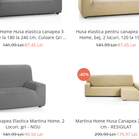
Husa elastica pentru canapea
 Home Husa elastica canapea 3
Home, bej, 2 locuri, 120 la 1
e la 180 la 240 cm, Culoare Gri -
RESIGILAT
RESIGILAT
141,99 Lei
87,45 Lei
141,99 Lei
87,45 Lei
-40%
Martina Home Husa Canapea 2
apea Elastica Martina Home, 2
cm - RESIGILAT
Locuri, gri - NOU
299,99 Lei
179,97 Lei
141,99 Lei
90,50 Lei