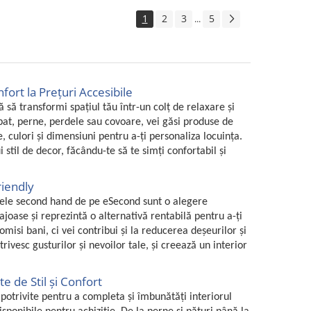
1
2
3
5
...
fort la Prețuri Accesibile
ă să transformi spațiul tău într-un colț de relaxare și
e pat, perne, perdele sau covoare, vei găsi produse de
, culori și dimensiuni pentru a-ți personaliza locuința.
i stil de decor, făcându-te să te simți confortabil și
riendly
arele second hand de pe eSecond sunt o alegere
ajoase și reprezintă o alternativă rentabilă pentru a-ți
isi bani, ci vei contribui și la reducerea deșeurilor și
ivesc gusturilor și nevoilor tale, și creează un interior
e de Stil și Confort
potrivite pentru a completa și îmbunătăți interiorul