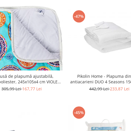
-47%
Pikolin Home - Plapuma din
Husă de plapumă ajustabilă,
antiacarieni DUO 4 Seasons 15
liester, 245x105x4 cm VIOLET -
RESIGILAT
RESIGILAT
442,99 Lei
233,87 Lei
305,99 Lei
167,77 Lei
-45%