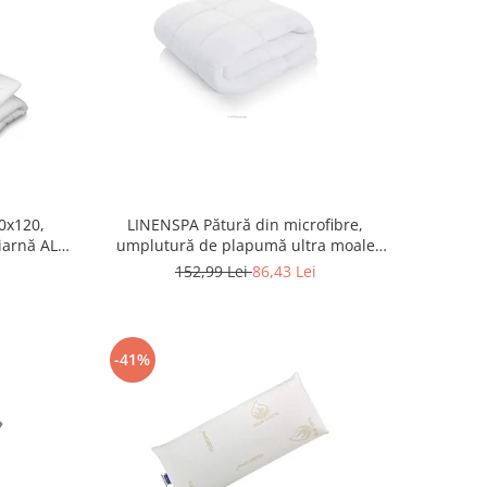
0x120,
LINENSPA Pătură din microfibre,
-iarnă ALB
umplutură de plapumă ultra moale
155x220 cm, ALB RESIGILAT
152,99 Lei
86,43 Lei
-41%