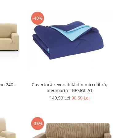
-40%
me 240 -
Cuvertură reversibilă din microfibră,
bleumarin - RESIGILAT
149,99 Lei
90,50 Lei
-35%