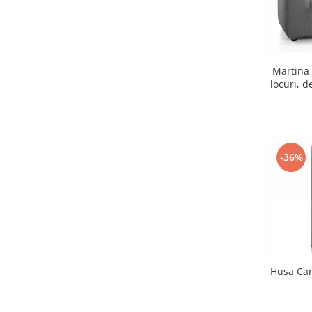
Retelistica & Supraveghere
Servere, Componente & UPS
Telecomenzi garaj
Sport & Activitati in aer liber
Martina
Accesorii antrenament
locuri, d
Accesorii Fitness
Accesorii sportive
Articole Voiaj
Camping
-36%
Ciclism
Sporturi acvatice
Sporturi de interior
TV, Audio & Foto
Aparate Foto & Accesorii
Audio HI-FI & Profesionale
Husa Can
Camere video si sport
Drone si Accesorii